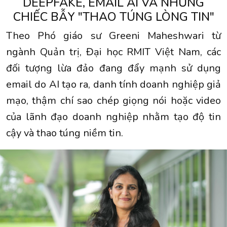
DEEPFAKE, EMAIL AI VÀ NHỮNG
CHIẾC BẪY "THAO TÚNG LÒNG TIN"
Theo Phó giáo sư Greeni Maheshwari từ
ngành Quản trị, Đại học RMIT Việt Nam, các
đối tượng lừa đảo đang đẩy mạnh sử dụng
email do AI tạo ra, danh tính doanh nghiệp giả
mạo, thậm chí sao chép giọng nói hoặc video
của lãnh đạo doanh nghiệp nhằm tạo độ tin
cậy và thao túng niềm tin.