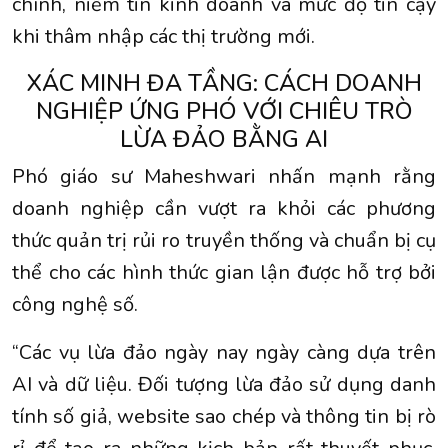
chính, niềm tin kinh doanh và mức độ tin cậy
khi thâm nhập các thị trường mới.
XÁC MINH ĐA TẦNG: CÁCH DOANH
NGHIỆP ỨNG PHÓ VỚI CHIÊU TRÒ
LỪA ĐẢO BẰNG AI
Phó giáo sư Maheshwari nhấn mạnh rằng
doanh nghiệp cần vượt ra khỏi các phương
thức quản trị rủi ro truyền thống và chuẩn bị cụ
thể cho các hình thức gian lận được hỗ trợ bởi
công nghệ số.
“Các vụ lừa đảo ngày nay ngày càng dựa trên
AI và dữ liệu. Đối tượng lừa đảo sử dụng danh
tính số giả, website sao chép và thông tin bị rò