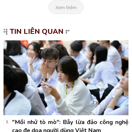
Xem thêm
TIN LIÊN QUAN
ệ
"Mồi nhử tò mò": Bẫy lừa đảo công nghệ
1
cao đe dọa người dùng Việt Nam