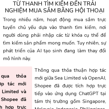
TỪ THANH TÌM KIẾM ĐẾN TRẢI
NGHIỆM MUA SẮM BẰNG HỘI THOẠI
Trong nhiều năm, hoạt động mua sắm trực
tuyến chủ yếu dựa vào thanh tìm kiếm, nơi
người dùng phải nhập các từ khóa cụ thể để
tìm kiếm sản phẩm mong muốn. Tuy nhiên, sự
phát triển của AI tạo sinh đang làm thay đổi
mô hình này.
Thông qua thỏa thuận hợp tác
qua thỏa
mới giữa Sea Limited và OpenAI,
ợp tác mới
Shopee đã được tích hợp trực
 Limited và
tiếp vào ứng dụng ChatGPT tại
 Shopee đã
tám thị trường gồm Singapore,
ch hợp trực