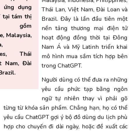
Malaysia, Indonesia, Philippines,
o ứng dụng
Thái Lan, Việt Nam, Đài Loan và
tại tám thị
Brazil. Đây là lần đầu tiên một
ng gồm
nền tảng thương mại điện tử
e, Malaysia,
hoạt động đồng thời tại Đông
,
Nam Á và Mỹ Latinh triển khai
ines, Thái
mô hình mua sắm tích hợp bên
ệt Nam, Đài
trong ChatGPT.
razil.
Người dùng có thể đưa ra những
yêu cầu phức tạp bằng ngôn
ngữ tự nhiên thay vì phải gõ
từng từ khóa sản phẩm. Chẳng hạn, họ có thể
yêu cầu ChatGPT gợi ý bộ đồ dùng du lịch phù
hợp cho chuyến đi dài ngày, hoặc đề xuất các