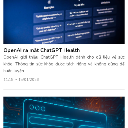
OpenAI ra mắt ChatGPT Health
OpenAI giới thiệu ChatGPT Health dành cho dữ liệu về sức
khỏe. Thông tin sức khỏe được tách riêng và không dùng để
huấn luyện…
11:18
15/01/2026