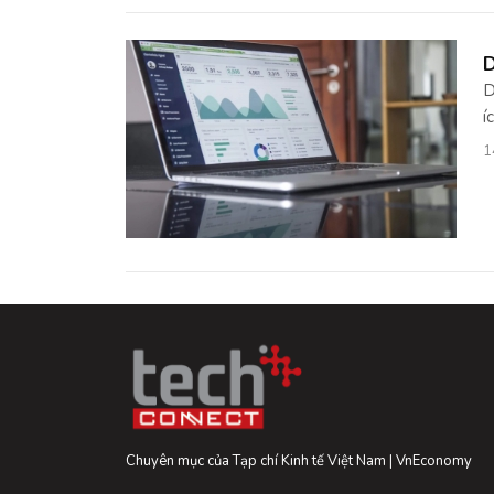
D
D
í
1
Chuyên mục của Tạp chí Kinh tế Việt Nam | VnEconomy