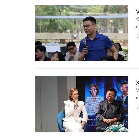
V
K
q
1
X
V
n
1