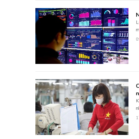
N
L
m
0
C
n
K
n
1