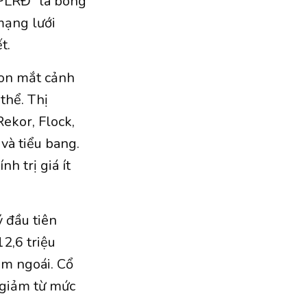
APLRĐ “là bóng
mạng lưới
ết.
con mắt cảnh
thể. Thị
ekor, Flock,
và tiểu bang.
h trị giá ít
 đầu tiên
2,6 triệu
ăm ngoái. Cổ
 giảm từ mức