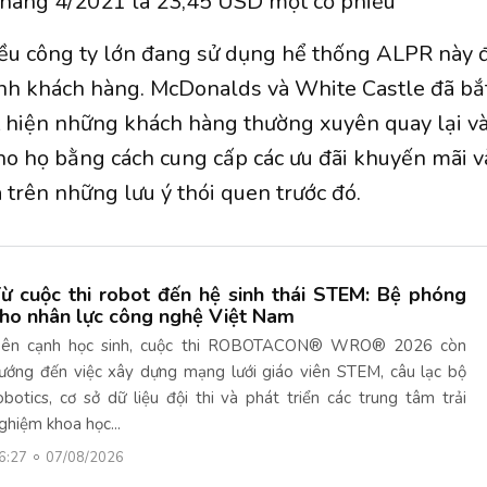
tháng 4/2021 là 23,45 USD một cổ phiếu
ều công ty lớn đang sử dụng hể thống ALPR này 
ính khách hàng. McDonalds và White Castle đã bắ
 hiện những khách hàng thường xuyên quay lại và
ho họ bằng cách cung cấp các ưu đãi khuyến mãi v
trên những lưu ý thói quen trước đó.
ừ cuộc thi robot đến hệ sinh thái STEM: Bệ phóng
ho nhân lực công nghệ Việt Nam
ên cạnh học sinh, cuộc thi ROBOTACON® WRO® 2026 còn
ướng đến việc xây dựng mạng lưới giáo viên STEM, câu lạc bộ
obotics, cơ sở dữ liệu đội thi và phát triển các trung tâm trải
ghiệm khoa học...
6:27
07/08/2026