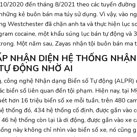
 10/2020 đến tháng 8/2021 theo các tuyến đường
 những kẻ buôn bán ma túy sử dụng. Vì vậy, vào n
ng Westchester đã chặn anh ta và thực hiện lục s
gram cocaine, một khẩu súng lục bán tự động và
trong. Một năm sau, Zayas nhận tội buôn bán ma t
P NHẬN DIỆN HỆ THỐNG NHẬ
 TỰ ĐỘNG NHỜ AI
, công nghệ Nhận dạng Biển số Tự động (ALPR) 
ác biển số liên quan đến tội phạm. Hiện nay, tại M
t hơn 16 triệu biển số xe mỗi tuần, trên 480 ca
hệ thống đó, 434 hệ thống cố định, được gắn vào c
i 46 hệ thống còn lại là di động, được gắn vào xe 
hống này không chỉ nhìn vào biển số xe, nó cũng g