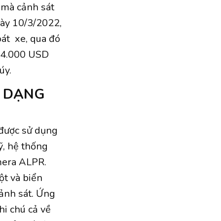
 mà cảnh sát
gày 10/3/2022,
oát xe, qua đó
 34.000 USD
úy.
N DẠNG
được sử dụng
ỹ, hệ thống
mera ALPR.
ột và biển
cảnh sát. Ứng
hi chú cả về