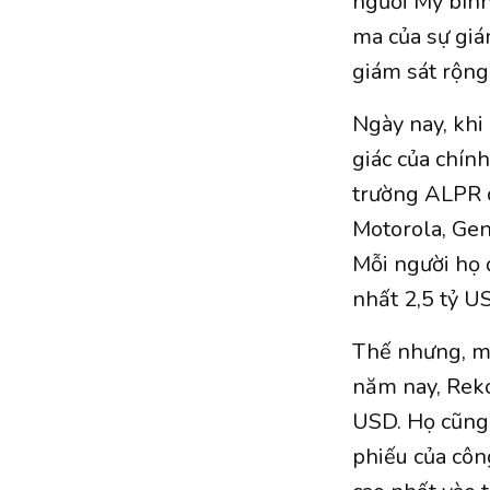
người Mỹ bình
ma của sự giá
giám sát rộng
Ngày nay, khi
giác của chín
trường ALPR c
Motorola, Gene
Mỗi người họ đ
nhất 2,5 tỷ U
Thế nhưng, mọ
năm nay, Reko
USD. Họ cũng 
phiếu của côn