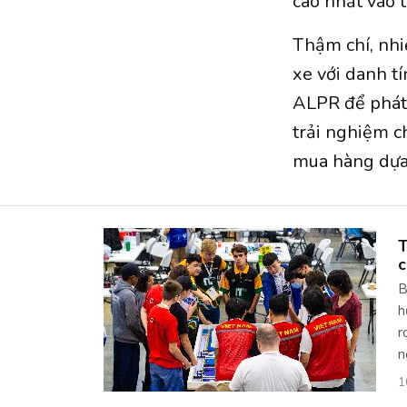
cao nhất vào 
Thậm chí, nhi
xe với danh t
ALPR để phát
trải nghiệm c
mua hàng dựa 
T
c
B
h
r
n
1