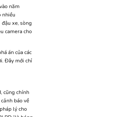
 vào năm
ó nhiều
 đậu xe, sòng
ệu camera cho
há án của các
i. Đây mới chỉ
I, cũng chính
 cảnh báo về
pháp lý cho