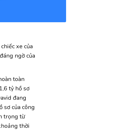
chiếc xe của
 đáng ngờ của
 hoàn toàn
,6 tỷ hồ sơ
David đang
ồ sơ của công
n trọng từ
khoảng thời