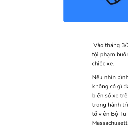
Vào tháng 3/2
tội phạm buôn
chiếc xe.
Nếu nhìn bình
không có gì đ
biển số xe tr
trong hành tr
tố viên Bộ Tư
Massachusetts