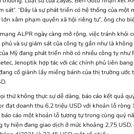
 thường. Luật sư của Zayas, Ben Gold nhận xét 
m sát”. “Đây là sự phát triển có hệ thống của một 
 lớn xâm phạm quyền xã hội riêng tư”, ông cho bi
 mạng ALPR ngày càng mở rộng, việc tránh khỏi 
h phủ và sự giám sát của công ty gần như là không 
ủa Mỹ đang phát triển nhờ có nhiều công ty như R
tec, Jenoptik hợp tác với các chính phủ liên bang 
ang cố giành lấy miếng bánh của thị trường ước tín
SD.
i thứ không thực sự dễ dàng, báo cáo kết quả quý
r đạt doanh thu 6,2 triệu USD với khoản lỗ ròng 1
báo cáo một khoản lỗ tương tự trong cùng quý n
g ty hiện đang giao dịch ở mức khoảng 2,75 USD,