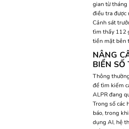
gian từ tháng
điều tra được
Cảnh sát trưở
tìm thấy 112 
tiền mặt bên 
NÂNG CẤ
BIỂN SỐ
Thông thường
để tìm kiếm c
ALPR đang qué
Trong số các 
báo, trong kh
dụng AI, hệ t