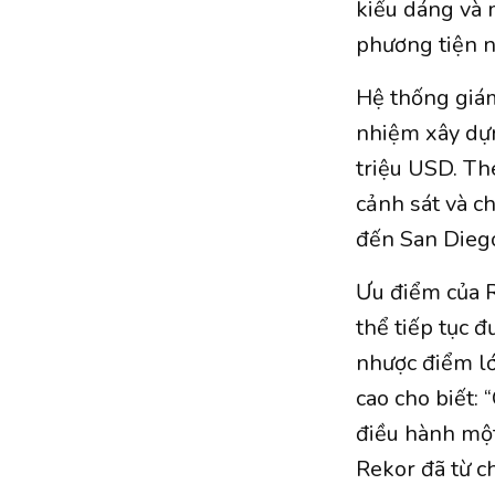
kiểu dáng và 
phương tiện n
Hệ thống giám
nhiệm xây dựn
triệu USD. Th
cảnh sát và c
đến San Diego
Ưu điểm của R
thể tiếp tục 
nhược điểm lớ
cao cho biết:
điều hành một
Rekor đã từ c