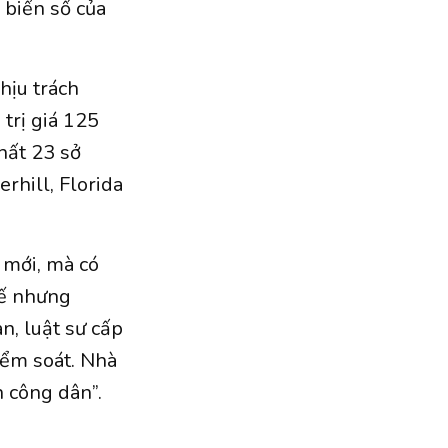
 biển số của
hịu trách
trị giá 125
hất 23 sở
rhill, Florida
 mới, mà có
hế nhưng
n, luật sư cấp
iểm soát. Nhà
 công dân”.