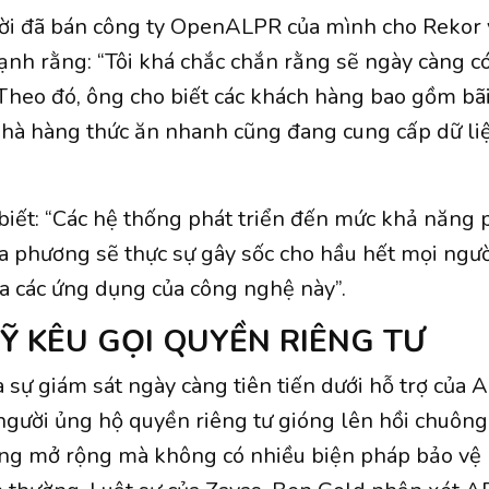
ười đã bán công ty OpenALPR của mình cho Rekor
h rằng: “Tôi khá chắc chắn rằng sẽ ngày càng c
Theo đó, ông cho biết các khách hàng bao gồm bãi
nhà hàng thức ăn nhanh cũng đang cung cấp dữ li
iết: “Các hệ thống phát triển đến mức khả năng p
ịa phương sẽ thực sự gây sốc cho hầu hết mọi ngườ
ủa các ứng dụng của công nghệ này”.
Ỹ KÊU GỌI QUYỀN RIÊNG TƯ
 sự giám sát ngày càng tiên tiến dưới hỗ trợ của A
người ủng hộ quyền riêng tư gióng lên hồi chuông
ng mở rộng mà không có nhiều biện pháp bảo vệ 