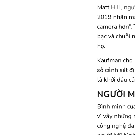
Matt Hill, ng
2019 nhấn mạn
camera hơn”. 
bạc và chuỗi 
họ.
Kaufman cho b
sở cảnh sát đ
là khởi đầu c
NGƯỜI M
Bình minh của
vì vậy những 
công nghệ đa