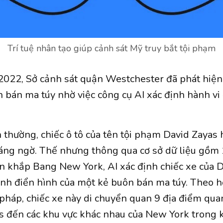
Trí tuệ nhân tạo giúp cảnh sát Mỹ truy bắt tội phạm
022, Sở cảnh sát quận Westchester đã phát hiện 
 bán ma túy nhờ việc công cụ AI xác định hành vi
 thường, chiếc ô tô của tên tội phạm David Zayas
áng ngờ. Thế nhưng thông qua cơ sở dữ liệu gồm 1
ên khắp Bang New York, AI xác định chiếc xe của 
ình điển hình của một kẻ buôn bán ma túy. Theo h
 pháp, chiếc xe này di chuyển quan 9 địa điểm qua
 đến các khu vực khác nhau của New York trong 