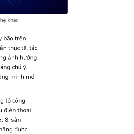
ghệ khác
y bão trên
ên thực tế, tác
ang ảnh hưởng
áng chú ý.
hông minh mới
g lồ công
 điện thoại
l 8, sản
 năng được