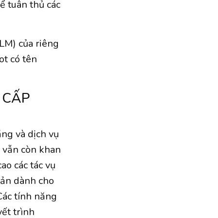
ể tuân thủ các
LM) của riêng
ot có tên
 CẤP
ăng và dịch vụ
y vẫn còn khan
ao các tác vụ
bản dành cho
Các tính năng
ết trình