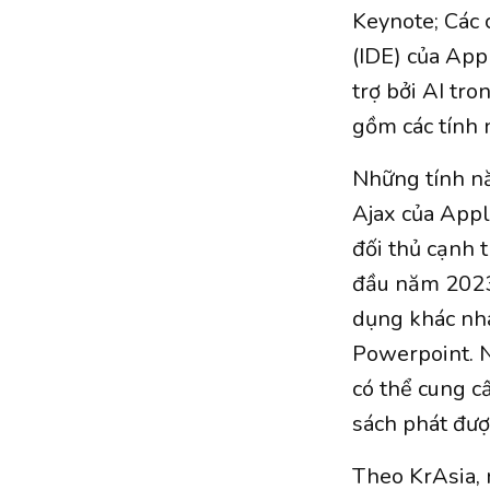
Keynote; Các 
(IDE) của App
trợ bởi AI tro
gồm các tính 
Những tính nă
Ajax của Appl
đối thủ cạnh t
đầu năm 2023.
dụng khác nh
Powerpoint. N
có thể cung c
sách phát đượ
Theo KrAsia, 