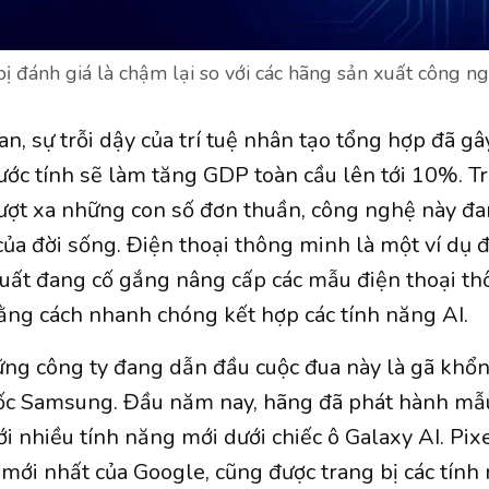
ị đánh giá là chậm lại so với các hãng sản xuất công n
n, sự trỗi dậy của trí tuệ nhân tạo tổng hợp đã gâ
 ước tính sẽ làm tăng GDP toàn cầu lên tới 10%. Tr
vượt xa những con số đơn thuần, công nghệ này đ
ủa đời sống. Điện thoại thông minh là một ví dụ đ
uất đang cố gắng nâng cấp các mẫu điện thoại t
ằng cách nhanh chóng kết hợp các tính năng AI.
ng công ty đang dẫn đầu cuộc đua này là gã khổn
c Samsung. Đầu năm nay, hãng đã phát hành mẫu
i nhiều tính năng mới dưới chiếc ô Galaxy AI. Pixe
mới nhất của Google, cũng được trang bị các tính