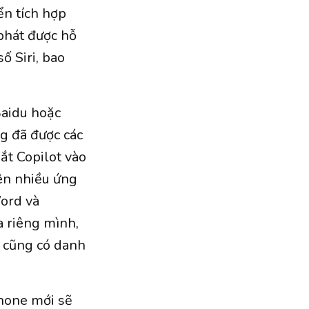
ển tích hợp
phát được hỗ
số Siri, bao
Baidu hoặc
ng đã được các
mắt Copilot vào
ên nhiều ứng
ord và
a riêng mình,
y cũng có danh
Phone mới sẽ