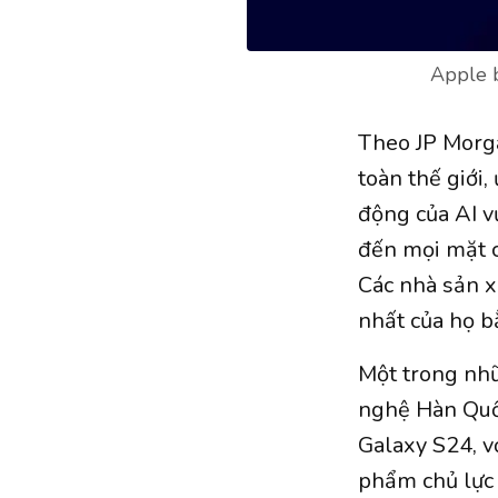
Apple b
Theo JP Morga
toàn thế giới,
động của AI 
đến mọi mặt c
Các nhà sản x
nhất của họ b
Một trong nhữ
nghệ Hàn Quố
Galaxy S24, vớ
phẩm chủ lực 