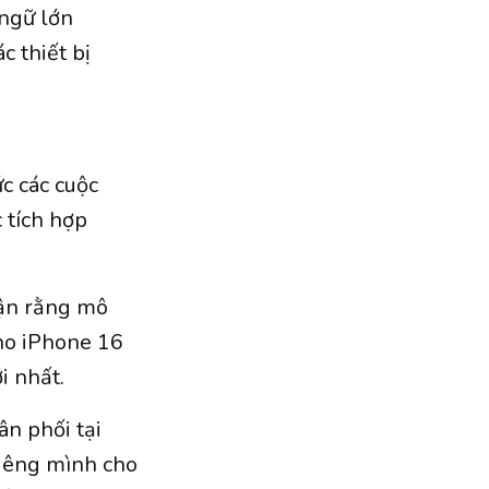
ngữ lớn
 thiết bị
c các cuộc
 tích hợp
hận rằng mô
cho iPhone 16
i nhất.
ân phối tại
riêng mình cho