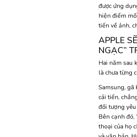
được ứng dụng
hiện điểm mốc
tiến về ảnh, 
APPLE S
NGẠC” 
Hai năm sau k
là chưa từng c
Samsung, gã k
cải tiến, chẳ
đối tượng yêu
Bên cạnh đó, “
thoại của họ c
và văn bản. Ha