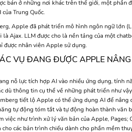
ược bán ở những nơi khác trên thế giới, một phần đ
I của Trung Quốc.
g, Apple đã phát triển mô hình ngôn ngữ lớn (L
i là Ajax. LLM được cho là nền tảng của một chatb
ỉ được nhân viên Apple sử dụng.
ÁC VỤ ĐANG ĐƯỢC APPLE NÂNG
ng nỗ lực tích hợp AI vào nhiều ứng dụng, tính n
c dù thông tin cụ thể về những phát triển như vậ
mberg tiết lộ Apple có thể ứng dụng AI để nâng c
 năng tự động tóm tắt và tự động hoàn thành văn 
việc như trình xử lý văn bản của Apple, Pages; 
 cho các bản trình chiếu dành cho phần mềm thuy