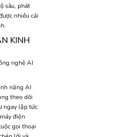
ộ sâu, phát
được nhiều cải
nh.
N KINH
công nghệ AI
tính năng AI
ùng theo dõi
 ngay lập tức.
n máy điện
cuộc gọi thoại
chép lời và