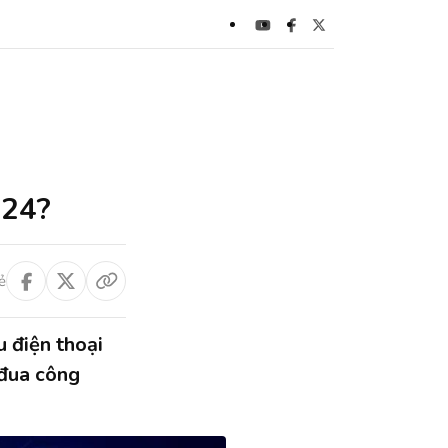
024?
ẻ
 điện thoại
 đua công