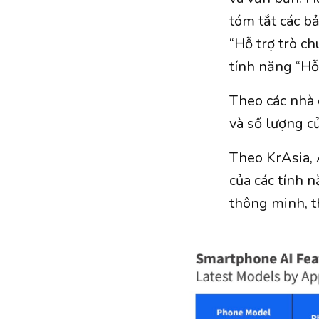
tóm tắt các b
“Hỗ trợ trò c
tính năng “Hỗ
Theo các nhà q
và số lượng c
Theo KrAsia, 
của các tính 
thông minh, th