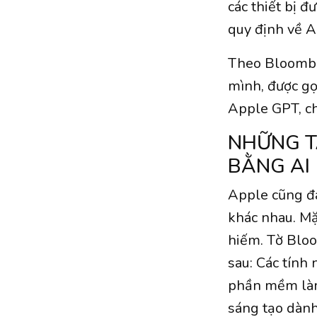
các thiết bị đ
quy định về A
Theo Bloomber
mình, được gọ
Apple GPT, ch
NHỮNG T
BẰNG AI
Apple cũng đa
khác nhau. Mặ
hiếm. Tờ Bloo
sau: Các tính
phần mềm làm 
sáng tạo dành