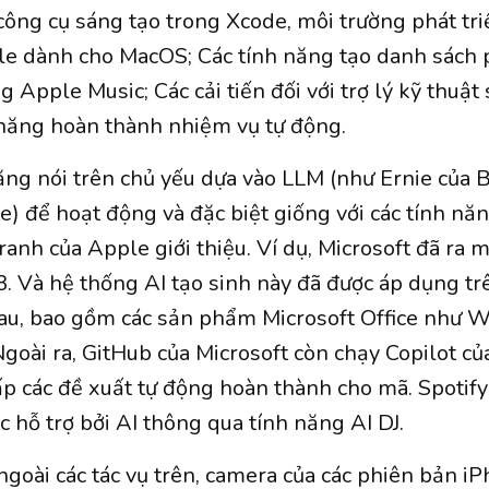
công cụ sáng tạo trong Xcode, môi trường phát tri
le dành cho MacOS; Các tính năng tạo danh sách 
ng Apple Music; Các cải tiến đối với trợ lý kỹ thuật 
năng hoàn thành nhiệm vụ tự động.
ng nói trên chủ yếu dựa vào LLM (như Ernie của 
e) để hoạt động và đặc biệt giống với các tính nă
ranh của Apple giới thiệu. Ví dụ, Microsoft đã ra 
 Và hệ thống AI tạo sinh này đã được áp dụng tr
au, bao gồm các sản phẩm Microsoft Office như W
goài ra, GitHub của Microsoft còn chạy Copilot củ
ấp các đề xuất tự động hoàn thành cho mã. Spotif
c hỗ trợ bởi AI thông qua tính năng AI DJ.
ngoài các tác vụ trên, camera của các phiên bản i