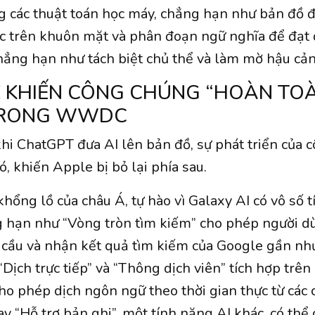
 các thuật toán học máy, chẳng hạn như bản đồ đ
 trên khuôn mặt và phân đoạn ngữ nghĩa để đạt 
chẳng hạn như tách biệt chủ thể và làm mờ hậu cả
Ẽ KHIẾN CÔNG CHÚNG “HOÀN TOÀ
TRONG WWDC
hi ChatGPT đưa AI lên bản đồ, sự phát triển của 
ó, khiến Apple bị bỏ lại phía sau.
hổng lồ của châu Á, tự hào vì Galaxy AI có vô số 
ng hạn như “Vòng tròn tìm kiếm” cho phép người d
 cầu và nhận kết quả tìm kiếm của Google gần như
Dịch trực tiếp” và “Thông dịch viên” tích hợp trê
ho phép dịch ngôn ngữ theo thời gian thực từ các 
y “Hỗ trợ bản ghi”, một tính năng AI khác, có thể 