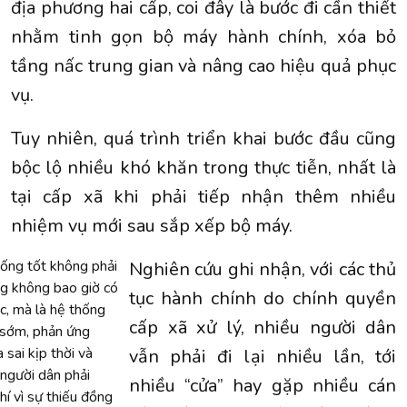
địa phương hai cấp, coi đây là bước đi cần thiết
nhằm tinh gọn bộ máy hành chính, xóa bỏ
tầng nấc trung gian và nâng cao hiệu quả phục
vụ.
Tuy nhiên, quá trình triển khai bước đầu cũng
bộc lộ nhiều khó khăn trong thực tiễn, nhất là
tại cấp xã khi phải tiếp nhận thêm nhiều
nhiệm vụ mới sau sắp xếp bộ máy.
ống tốt không phải
Nghiên cứu ghi nhận, với các thủ
ng không bao giờ có
tục hành chính do chính quyền
, mà là hệ thống
cấp xã xử lý, nhiều người dân
 sớm, phản ứng
 sai kịp thời và
vẫn phải đi lại nhiều lần, tới
người dân phải
nhiều “cửa” hay gặp nhiều cán
hí vì sự thiếu đồng