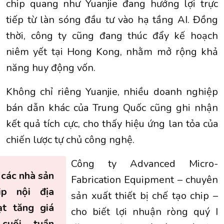
chip quang như Yuanjie đang hưởng lợi trực
tiếp từ làn sóng đầu tư vào hạ tầng AI. Đồng
thời, công ty cũng đang thúc đẩy kế hoạch
niêm yết tại Hong Kong, nhằm mở rộng khả
năng huy động vốn.
Không chỉ riêng Yuanjie, nhiều doanh nghiệp
bán dẫn khác của Trung Quốc cũng ghi nhận
kết quả tích cực, cho thấy hiệu ứng lan tỏa của
chiến lược tự chủ công nghệ.
Công ty Advanced Micro-
 các nhà sản
Fabrication Equipment – chuyên
ip nội địa
sản xuất thiết bị chế tạo chip –
ạt tăng giá
cho biết lợi nhuận ròng quý I
cuối tuần