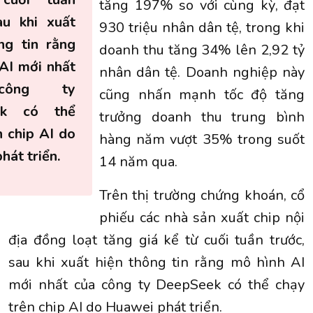
tăng 197% so với cùng kỳ, đạt
au khi xuất
930 triệu nhân dân tệ, trong khi
ng tin rằng
doanh thu tăng 34% lên 2,92 tỷ
AI mới nhất
nhân dân tệ. Doanh nghiệp này
công ty
cũng nhấn mạnh tốc độ tăng
ek có thể
trưởng doanh thu trung bình
n chip AI do
hàng năm vượt 35% trong suốt
hát triển.
14 năm qua.
Trên thị trường chứng khoán, cổ
phiếu các nhà sản xuất chip nội
địa đồng loạt tăng giá kể từ cuối tuần trước,
sau khi xuất hiện thông tin rằng mô hình AI
mới nhất của công ty DeepSeek có thể chạy
trên chip AI do Huawei phát triển.