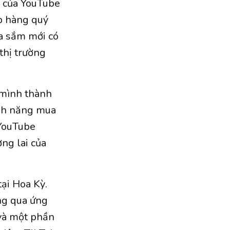
ý của YouTube
p hàng quý
ua sắm mới có
thị trường
 mình thành
ính năng mua
 YouTube
ng lai của
ại Hoa Kỳ.
ng qua ứng
 và một phần