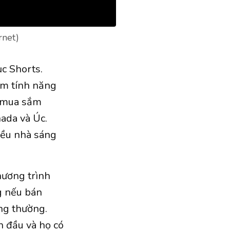
rnet)
c Shorts.
ệm tính năng
ể mua sắm
nada và Úc.
iều nhà sáng
hương trình
g nếu bán
ng thường.
n đầu và họ có