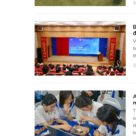
1
B
đ
V
t
t
1
A
m
T
s
n
n