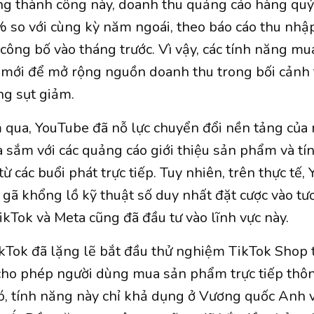
ng thành công này, doanh thu quảng cáo hàng qu
 so với cùng kỳ năm ngoái, theo báo cáo thu nhậ
công bố vào tháng trước. Vì vậy, các tính năng m
i mới để mở rộng nguồn doanh thu trong bối cảnh 
g sụt giảm.
 qua, YouTube đã nỗ lực chuyển đổi nền tảng của
sắm với các quảng cáo giới thiệu sản phẩm và t
từ các buổi phát trực tiếp. Tuy nhiên, trên thực tế,
 gã khổng lồ kỹ thuật số duy nhất đặt cược vào tươ
ikTok và Meta cũng đã đầu tư vào lĩnh vực này.
ikTok đã lặng lẽ bắt đầu thử nghiệm TikTok Shop t
cho phép người dùng mua sản phẩm trực tiếp thô
ó, tính năng này chỉ khả dụng ở Vương quốc Anh