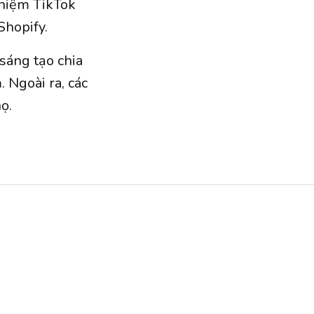
ghiệm TikTok
Shopify.
sáng tạo chia
 Ngoài ra, các
họ.