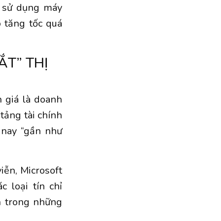
c sử dụng máy
 tăng tốc quá
T” THỊ
 giá là doanh
tảng tài chính
 nay “gần như
viễn, Microsoft
 loại tín chỉ
h trong những