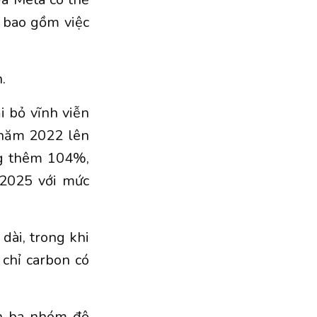
 bao gồm việc
.
i bỏ vĩnh viễn
 năm 2022 lên
ng thêm 104%,
 2025 với mức
 dài, trong khi
 chỉ carbon có
nh ba nhóm độ