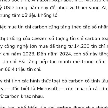
tỷ USD trong năm nay để phục vụ tham vọng AI,
trung tâm dữ liệu khổng lồ.
việc mua tín chỉ carbon cũng tăng theo cấp số nhân
thị trường của Ceezer, số lượng tín chỉ carbon loạ
ty công nghệ lớn mua đã tăng từ 14.200 tín chỉ
tín chỉ năm 2023. Đến năm 2024, con số này tă
ệu tín chỉ. Đà tăng tiếp tục mạnh mẽ trong năm
 68,4 triệu tín chỉ.
y chỉ tính các hình thức loại bỏ carbon có tính lâu
y — đặc biệt là Microsoft — còn mua cả các tín
trữ carbon khác nhau.
ân loại phổ biến, tín chỉ carbon được chia thà