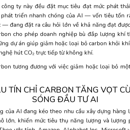
c công ty này đều đặt mục tiêu đạt mức phát thả
ự phát triển nhanh chóng của AI — vốn tiêu tốn 
 — đang đặt ra câu hỏi lớn về khả năng đạt được
carbon cho phép doanh nghiệp bù đắp lượng khí t
hững dự án giúp giảm hoặc loại bỏ carbon khỏi kh
nghệ hút CO₂ trực tiếp từ không khí.
arbon tương đương với việc giảm hoặc loại bỏ mộ
U TÍN CHỈ CARBON TĂNG VỌT C
SÓNG ĐẦU TƯ AI
ng của AI đang kéo theo nhu cầu xây dựng hàng l
ô lớn, khiến mức tiêu thụ năng lượng và lượng 
Theo ước tính, Amazon, Alphabet Inc., Microsoft 