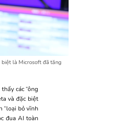
biệt là Microsoft đã tăng
 thấy các “ông
ta
và đặc biệt
 “loại bỏ vĩnh
ộc đua
AI
toàn