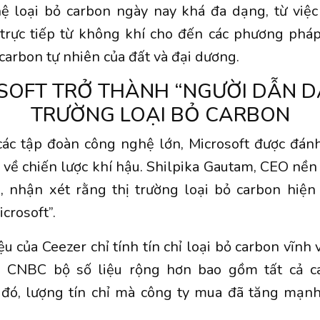
ệ loại bỏ carbon ngày nay khá đa dạng, từ việ
trực tiếp từ không khí cho đến các phương pháp
 carbon tự nhiên của đất và đại dương.
SOFT TRỞ THÀNH “NGƯỜI DẪN DẮ
TRƯỜNG LOẠI BỎ CARBON
ác tập đoàn công nghệ lớn, Microsoft được đánh
 về chiến lược khí hậu. Shilpika Gautam, CEO nền 
, nhận xét rằng thị trường loại bỏ carbon hiện
crosoft”.
ệu của Ceezer chỉ tính tín chỉ loại bỏ carbon vĩnh 
 CNBC bộ số liệu rộng hơn bao gồm tất cả các
 đó, lượng tín chỉ mà công ty mua đã tăng mạn