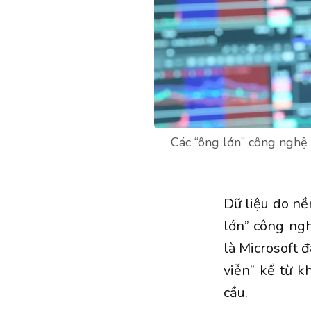
Các “ông lớn” công nghệ 
Dữ liệu do nề
lớn” công ng
là Microsoft 
viễn” kể từ 
cầu.