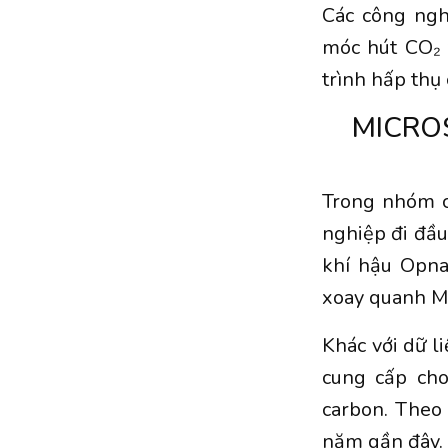
Các công ngh
móc hút CO₂ 
trình hấp thụ
MICRO
Trong nhóm c
nghiệp đi đầu
khí hậu Opna
xoay quanh Mi
Khác với dữ li
cung cấp cho
carbon. Theo
năm gần đây.