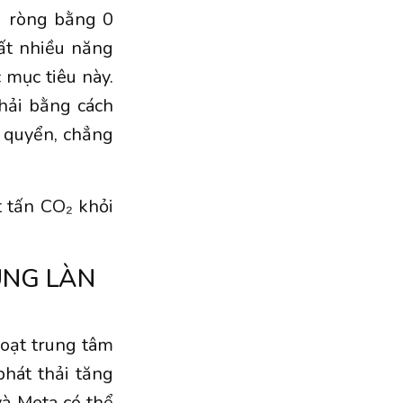
i ròng bằng 0
rất nhiều năng
 mục tiêu này.
hải bằng cách
í quyển, chẳng
t tấn CO₂ khỏi
ÙNG LÀN
oạt trung tâm
phát thải tăng
và Meta có thể