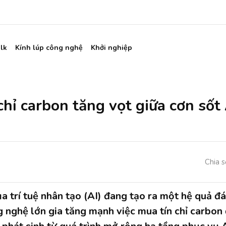
lk
Kính lúp công nghệ
Khởi nghiệp
chỉ carbon tăng vọt giữa cơn sốt 
Chia s
a trí tuệ nhân tạo (AI) đang tạo ra một hệ quả đá
 nghệ lớn gia tăng mạnh việc mua tín chỉ carbon