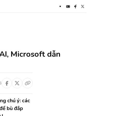
AI, Microsoft dẫn
ẻ
ng chú ý: các
 để bù đắp