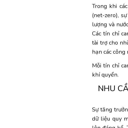
Trong khi cá
(net-zero), s
lượng và nước
Các tín chỉ 
tài trợ cho n
hạn các công 
Mỗi tín chỉ c
khí quyển.
NHU CẦ
Sự tăng trưở
dữ liệu quy m
lên đáng kể. 