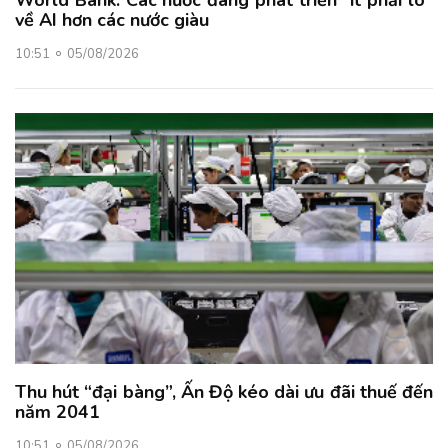
World Bank: Các nước đang phát triển "ít phải lo"
về AI hơn các nước giàu
10:51
05/08/2026
Thu hút “đại bàng”, Ấn Độ kéo dài ưu đãi thuế đến
năm 2041
10:51
05/08/2026