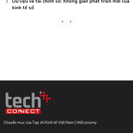
ủa
Dữ liệu và tài chính số: Không gian phát triển mới của
3
kinh tế số
Chuyên mục của Tạp chí Kinh tế Việt Nam | VnEconomy