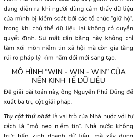
đang diễn ra khi người dùng cảm thấy dữ liệu
của mình bị kiểm soát bởi các tổ chức “giữ hộ”,
trong khi chủ thể dữ liệu lại không có quyền
quyết định. Sự mất cân bằng này không chỉ
làm xói mòn niềm tin xã hội mà còn gia tăng
rủi ro pháp lý, kìm hãm đổi mới sáng tạo.
MÔ HÌNH “WIN - WIN - WIN” CỦA
NỀN KINH TẾ DỮ LIỆU
Để giải bài toán này, ông Nguyễn Phú Dũng đề
xuất ba trụ cột giải pháp.
Trụ cột thứ nhất
là vai trò của Nhà nước với tư
cách là “mỏ neo niềm tin”. Nhà nước không
trực tiếp kinh doanh dữ liệu, mà xây dựng