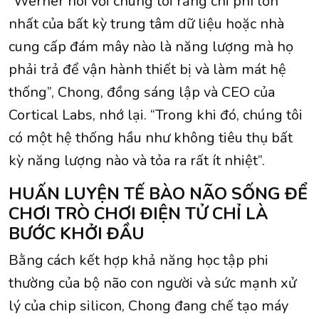
“Werner nói với chúng tôi rằng chi phí lớn
nhất của bất kỳ trung tâm dữ liệu hoặc nhà
cung cấp đám mây nào là năng lượng mà họ
phải trả để vận hành thiết bị và làm mát hệ
thống”, Chong, đồng sáng lập và CEO của
Cortical Labs, nhớ lại. “Trong khi đó, chúng tôi
có một hệ thống hầu như không tiêu thụ bất
kỳ năng lượng nào và tỏa ra rất ít nhiệt”.
HUẤN LUYỆN TẾ BÀO NÃO SỐNG ĐỂ
CHƠI TRÒ CHƠI ĐIỆN TỬ CHỈ LÀ
BƯỚC KHỞI ĐẦU
Bằng cách kết hợp khả năng học tập phi
thường của bộ não con người và sức mạnh xử
lý của chip silicon, Chong đang chế tạo máy