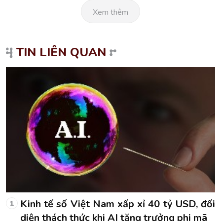
Xem thêm
TIN LIÊN QUAN
ối
Kinh tế số Việt Nam xấp xỉ 40 tỷ USD, đối
1
diện thách thức khi AI tăng trưởng phi mã