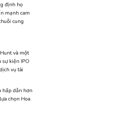
ng định họ
hấn mạnh cam
chuỗi cung
 Hunt và một
 sự kiện IPO
ịch vụ tài
n hấp dẫn hơn
 lựa chọn Hoa