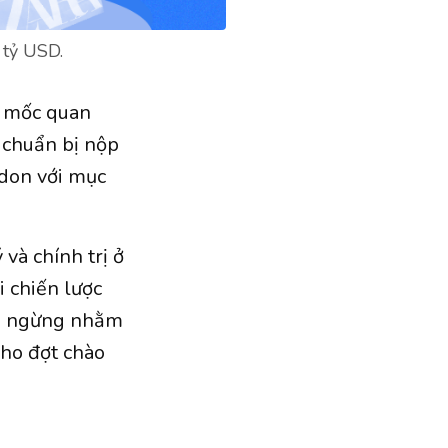
 tỷ USD.
t mốc quan
 chuẩn bị nộp
ndon với mục
 và chính trị ở
i chiến lược
g ngừng nhằm
cho đợt chào