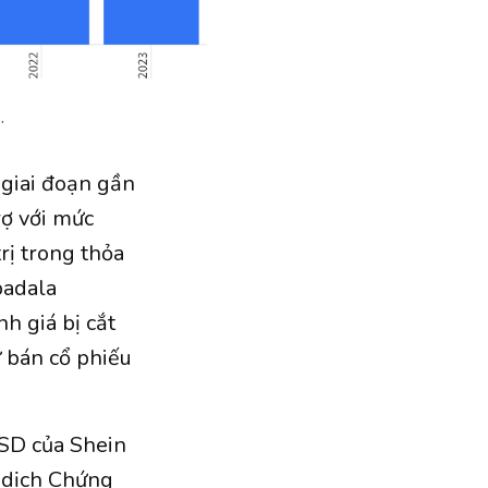
.
 giai đoạn gần
rợ với mức
rị trong thỏa
badala
 giá bị cắt
 bán cổ phiếu
USD của Shein
o dịch Chứng