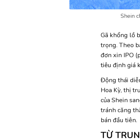
Shein c
Gã khổng lồ b
trọng. Theo b
đơn xin IPO (
tiêu định giá
Động thái diễn
Hoa Kỳ, thị t
của Shein sa
tránh căng th
bán đầu tiên.
TỪ TRUN