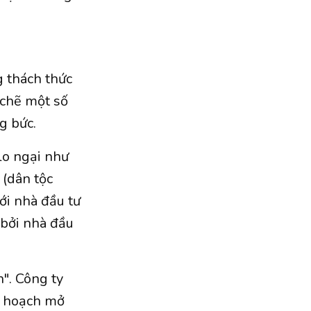
g thách thức
 chẽ một số
ng bức.
lo ngại như
(dân tộc
với nhà đầu tư
 bởi nhà đầu
". Công ty
ế hoạch mở