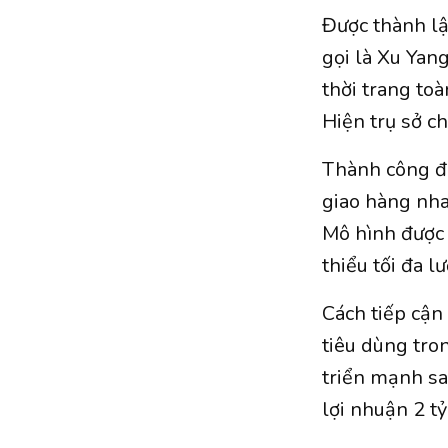
Được thành lậ
gọi là Xu Yan
thời trang to
Hiện trụ sở c
Thành công đá
giao hàng nha
Mô hình được 
thiểu tối đa l
Cách tiếp cận
tiêu dùng tro
triển mạnh sa
lợi nhuận 2 