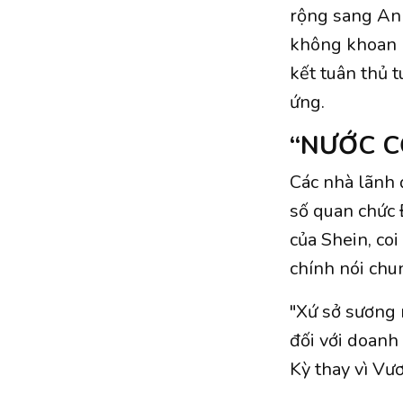
rộng sang Anh
không khoan 
kết tuân thủ 
ứng.
“NƯỚC C
Các nhà lãnh
số quan chức 
của Shein, co
chính nói chu
"Xứ sở sương 
đối với doanh
Kỳ thay vì Vư