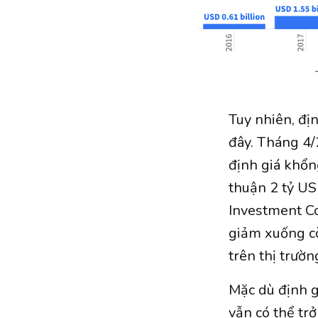
Tuy nhiên, đị
đây. Tháng 4/
định giá khổn
thuận 2 tỷ US
Investment C
giảm xuống cò
trên thị trườn
Mặc dù định g
vẫn có thể tr