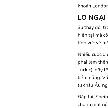
khoán London
LO NGẠI
Sự thay đổi t
hiện tại mà c
lĩnh vực về m
Nhiều cuộc đi
phải làm thêm
Turkic), dấy l
tiềm năng. Vấ
tư châu Âu ng
Đáp lại, Shei
cho ra mắt nề