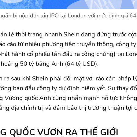
huẩn bị nộp đơn xin IPO tại London với mức định giá 64
án lẻ thời trang nhanh Shein đang đứng trước cộ
áo cáo từ nhiều phương tiện truyền thông, công ty
phát hành cổ phiếu lần đầu ra công chúng) tại Lo
 khoảng 50 tỷ bảng Anh (64 tỷ USD).
 ra sau khi Shein phải đối mặt với rào cản pháp lý
rường ban đầu công ty dự định niêm yết. Sự thay đổ
ng Vương quốc Anh cũng nhấn mạnh nỗ lực khôn
ẳng địa chính trị và đảm bảo thị trường thuận lợi 
G QUỐC VƯƠN RA THẾ GIỚI