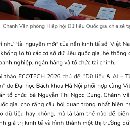
 Chánh Văn phòng Hiệp hội Dữ liệu Quốc gia, chia sẻ 
ví như "tài nguyên mới" của nền kinh tế số. Việt N
khổng lồ từ các cơ sở dữ liệu quốc gia, hệ thống 
oanh nghiệp, ngân hàng và tổ chức tài chính.
Hội thảo ECOTECH 2026 chủ đề: “Dữ liệu & AI – T
tiễn” do Đại học Bách khoa Hà Nội phối hợp cùng V
oán tổ chức, bà Nguyễn Thị Ngọc Dung, Chánh V
uốc gia, cho rằng câu hỏi quan trọng nhất hiện 
ó dữ liệu hay không, mà là làm thế nào để biến
nh giá trị kinh tế và hình thành một thị trường dữ