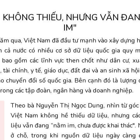
U KHÔNG THIẾU, NHƯNG VẪN ĐA
IM"
ăm qua, Việt Nam đã đầu tư mạnh vào xây dựng h
ện cả nước có nhiều cơ sở dữ liệu quốc gia quy 
, bao gồm các lĩnh vực then chốt như dân cư, xu
tài chính, y tế, giáo dục, đất đai và an sinh xã hộ
o chuyển đổi số quốc gia. Bên cạnh đó là lượng d
 trong các tập đoàn, ngân hàng và doanh nghiệp.
Theo bà Nguyễn Thị Ngọc Dung, nhìn từ góc 
Việt Nam không hề thiếu dữ liệu, nhưng cá
liệu vẫn đang “nằm im, chưa được khai thác".
ở chỗ, trong khi nguồn dữ liệu ngày càng 