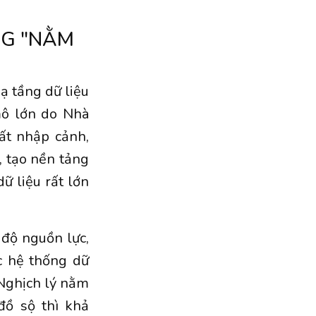
NG "NẰM
ạ tầng dữ liệu
mô lớn do Nhà
ất nhập cảnh,
i, tạo nền tảng
ữ liệu rất lớn
độ nguồn lực,
c hệ thống dữ
 Nghịch lý nằm
đồ sộ thì khả