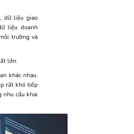
 dữ liệu giao
dữ liệu doanh
 môi trường và
ất lớn.
uan khác nhau.
p rất khó tiếp
g nhu cầu khai