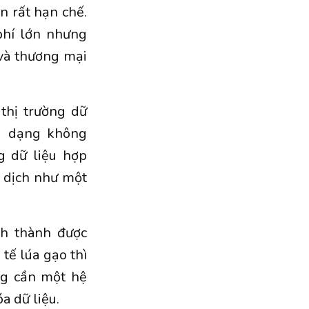
òn rất hạn chế.
phí lớn nhưng
 và thương mại
thị trường dữ
ới dạng không
ng dữ liệu hợp
o dịch như một
nh thành được
tế lúa gạo thì
ng cần một hệ
a dữ liệu.