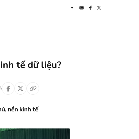
inh tế dữ liệu?
ẻ
, nền kinh tế