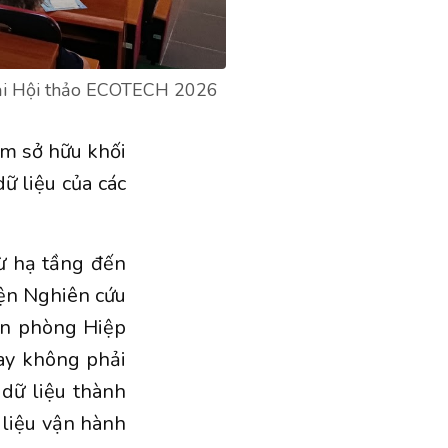
tại Hội thảo ECOTECH 2026
am sở hữu khối
dữ liệu của các
ừ hạ tầng đến
iện Nghiên cứu
ăn phòng Hiệp
nay không phải
 dữ liệu thành
 liệu vận hành