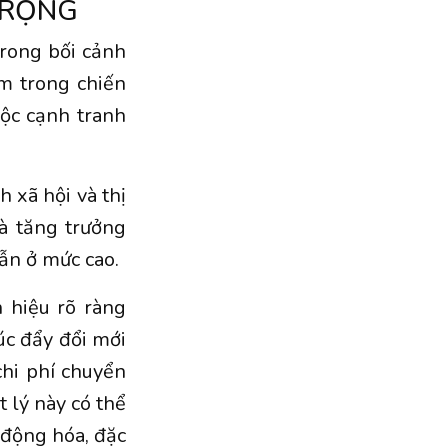
TRỌNG
trong bối cảnh
m trong chiến
ộc cạnh tranh
h xã hội và thị
à tăng trưởng
vẫn ở mức cao.
 hiệu rõ ràng
úc đẩy đổi mới
chi phí chuyển
 lý này có thể
 động hóa, đặc