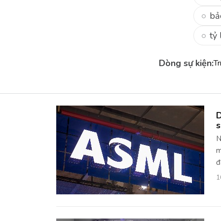
bả
tỷ 
Dòng sự kiện:
Tr
D
s
N
m
đ
1