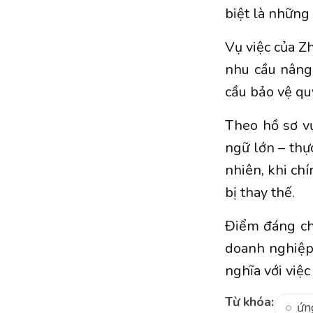
biệt là những
Vụ việc của Z
nhu cầu nâng 
cầu bảo vệ qu
Theo hồ sơ v
ngữ lớn – thự
nhiên, khi chí
bị thay thế.
Điểm đáng ch
doanh nghiệp
nghĩa với việ
Từ khóa:
ứn