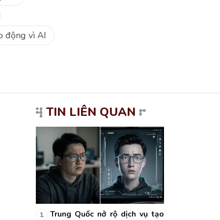
o động vì AI
TIN LIÊN QUAN
ch vụ tạo
Trung Quốc nở rộ dịch vụ tạo
Trung Quốc
1
1