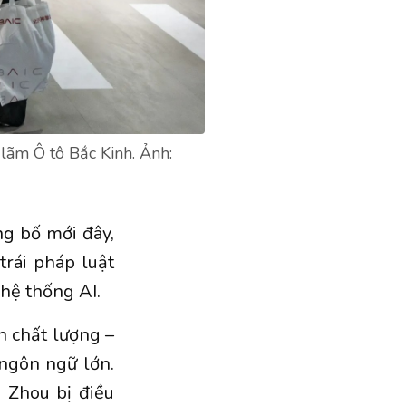
lãm Ô tô Bắc Kinh. Ảnh:
g bố mới đây,
trái pháp luật
 hệ thống AI.
h chất lượng –
 ngôn ngữ lớn.
 Zhou bị điều