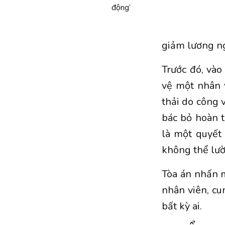
động’
giảm lương ng
Trước đó, vào
vệ một nhân v
thải do công v
bác bỏ hoàn t
là một quyết
không thể lườn
Tòa án nhấn 
nhân viên, cun
bất kỳ ai.