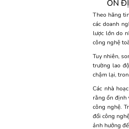
ỔN Đ
Theo hãng tin
các doanh ng
lược lớn do 
công nghệ toà
Tuy nhiên, son
trường lao đ
chậm lại, tron
Các nhà hoạc
rằng ổn định 
công nghệ. Tr
đổi công nghệ
ảnh hưởng đến