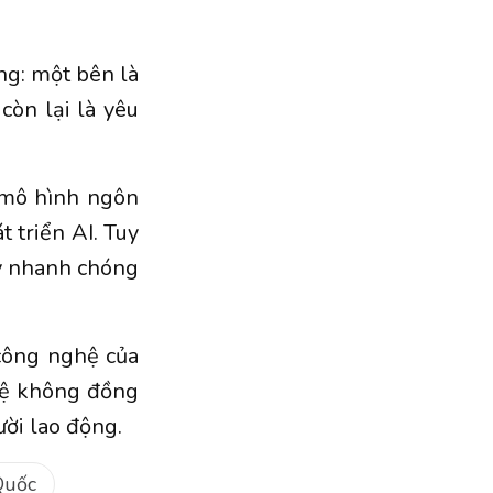
ng: một bên là
còn lại là yêu
 mô hình ngôn
 triển AI. Tuy
này nhanh chóng
công nghệ của
hệ không đồng
ười lao động.
Quốc