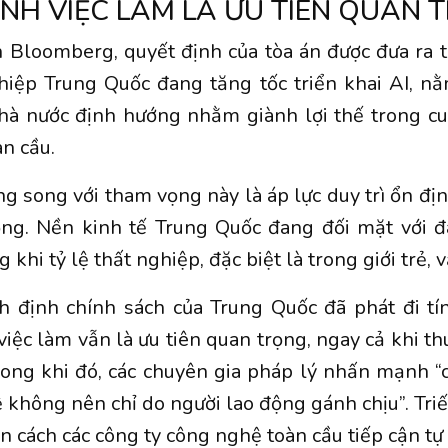
ỊNH VIỆC LÀM LÀ ƯU TIÊN QUAN 
 Bloomberg, quyết định của tòa án được đưa ra 
hiệp Trung Quốc đang tăng tốc triển khai AI, nằ
nhà nước định hướng nhằm giành lợi thế trong cu
n cầu.
g song với tham vọng này là áp lực duy trì ổn địn
ộng. Nền kinh tế Trung Quốc đang đối mặt với đ
g khi tỷ lệ thất nghiệp, đặc biệt là trong giới trẻ, 
h định chính sách của Trung Quốc đã phát đi tín
việc làm vẫn là ưu tiên quan trọng, ngay cả khi th
ong khi đó, các chuyên gia pháp lý nhấn mạnh “
 không nên chỉ do người lao động gánh chịu”. Triết
 cách các công ty công nghệ toàn cầu tiếp cận tự