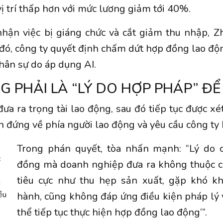
ị trí thấp hơn với mức lương giảm tới 40%.
hận việc bị giáng chức và cắt giảm thu nhập, Zh
 đó, công ty quyết định chấm dứt hợp đồng lao độn
hân sự do áp dụng AI.
G PHẢI LÀ “LÝ DO HỢP PHÁP” ĐỂ
ưa ra trọng tài lao động, sau đó tiếp tục được xét
án đứng về phía
người lao động
và yêu cầu công ty 
Trong phán quyết, tòa nhấn mạnh: “Lý do
c
đồng mà doanh nghiệp đưa ra không thuộc c
tiêu cực như thu hẹp sản xuất, gặp khó k
g
ều
hành, cũng không đáp ứng điều kiện pháp lý 
thể tiếp tục thực hiện hợp đồng lao động’”.