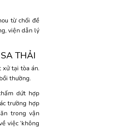
ou từ chối đề
g, viện dẫn lý
 SA THẢI
 xử tại tòa án.
bồi thường.
 chấm dứt hợp
ác trường hợp
hăn trong vận
về việc ‘không