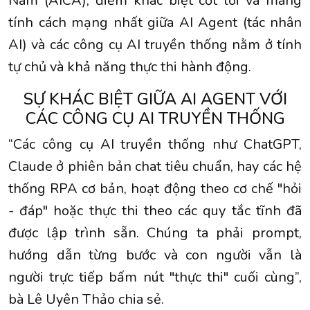
Nam (AICA), điểm khác biệt cốt lõi và mang
tính cách mạng nhất giữa AI Agent (tác nhân
AI) và các công cụ AI truyền thống nằm ở tính
tự chủ và khả năng thực thi hành động.
SỰ KHÁC BIỆT GIỮA AI AGENT VỚI
CÁC CÔNG CỤ AI TRUYỀN THỐNG
“Các công cụ AI truyền thống như
ChatGPT
,
Claude ở phiên bản chat tiêu chuẩn, hay các hệ
thống RPA cơ bản, hoạt động theo cơ chế "hỏi
- đáp" hoặc thực thi theo các quy tắc tĩnh đã
được lập trình sẵn. Chúng ta phải prompt,
hướng dẫn từng bước và con người vẫn là
người trực tiếp bấm nút "thực thi" cuối cùng”,
bà Lê Uyên Thảo chia sẻ.