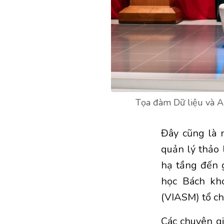
Tọa đàm Dữ liệu và A
Đây cũng là 
quản lý thảo 
hạ tầng đến g
học Bách kh
(VIASM) tổ ch
Các chuyên g