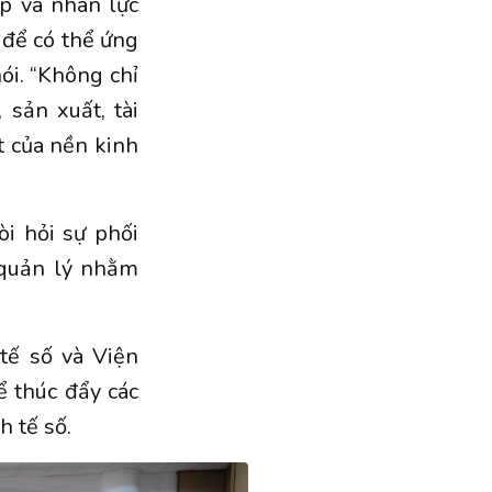
ợp và nhân lực
n để có thể ứng
ói. “Không chỉ
 sản xuất, tài
ốt của nền kinh
i hỏi sự phối
 quản lý nhằm
tế số và Viện
ể thúc đẩy các
h tế số.