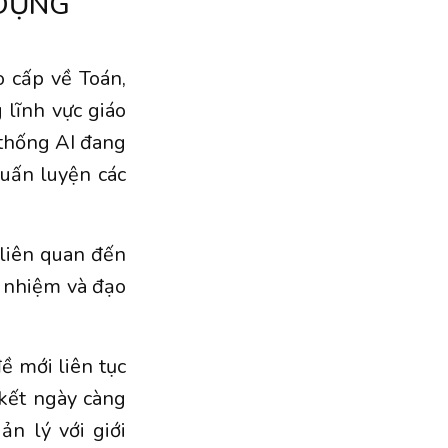
 DỰNG
 cấp về Toán,
 lĩnh vực giáo
ệ thống AI đang
huấn luyện các
 liên quan đến
h nhiệm và đạo
ề mới liên tục
 kết ngày càng
ản lý với giới