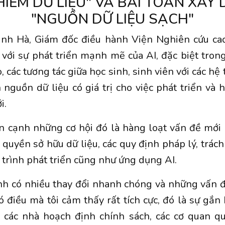
HIỄM DỮ LIỆU" VÀ BÀI TOÁN XÂY
"NGUỒN DỮ LIỆU SẠCH"
inh Hà, Giám đốc điều hành Viện Nghiên cứu cao
 với sự phát triển mạnh mẽ của AI, đặc biệt trong
, các tương tác giữa học sinh, sinh viên với các h
 nguồn dữ liệu có giá trị cho việc phát triển và 
i.
n cạnh những cơ hội đó là hàng loạt vấn đề mới
, quyền sở hữu dữ liệu, các quy định pháp lý, trác
 trình phát triển cũng như ứng dụng AI.
nh có nhiều thay đổi nhanh chóng và những vấn đ
có điều mà tôi cảm thấy rất tích cực, đó là sự gắn
 các nhà hoạch định chính sách, các cơ quan qu