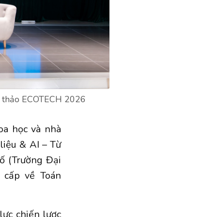
Hội thảo ECOTECH 2026
oa học và nhà
liệu
& AI – Từ
số
(Trường Đại
 cấp về Toán
ực chiến lược