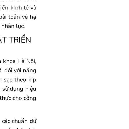
iển kinh tế và
bài toán về hạ
 nhân lực.
T TRIỂN
 khoa Hà Nội,
i đối với năng
 sao theo kịp
và sử dụng hiệu
 thực cho công
n các chuẩn dữ