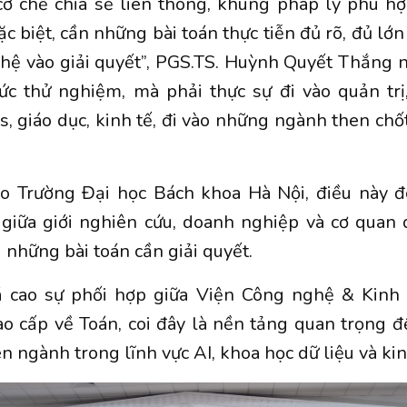
 cơ chế chia sẻ liên thông, khung pháp lý phù h
c biệt, cần những bài toán thực tiễn đủ rõ, đủ lớ
ệ vào giải quyết”, PGS.TS. Huỳnh Quyết Thắng n
c thử nghiệm, mà phải thực sự đi vào quản trị,
cs, giáo dục, kinh tế, đi vào những ngành then ch
o Trường Đại học Bách khoa Hà Nội, điều này đò
 giữa giới nghiên cứu, doanh nghiệp và cơ quan
 những bài toán cần giải quyết.
 cao sự phối hợp giữa Viện Công nghệ & Kinh 
o cấp về Toán, coi đây là nền tảng quan trọng đ
n ngành trong lĩnh vực AI, khoa học dữ liệu và kin