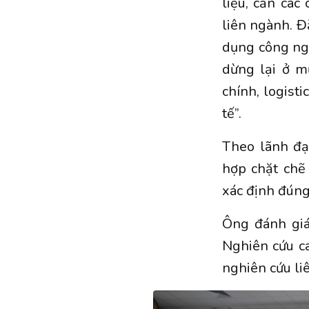
liệu, cần các
liên ngành. Đặ
dụng công ngh
dừng lại ở mứ
chính, logisti
tế”.
Theo lãnh đạ
hợp chặt chẽ
xác định đúng
Ông đánh giá
Nghiên cứu ca
nghiên cứu liê