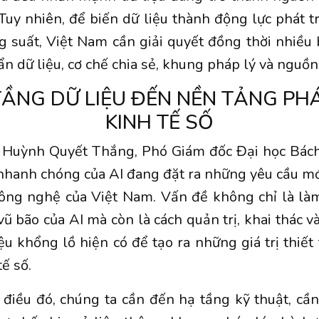
 Tuy nhiên, để biến dữ liệu thành động lực phát tr
 suất, Việt Nam cần giải quyết đồng thời nhiều 
ẩn dữ liệu, cơ chế chia sẻ, khung pháp lý và nguồn
TẦNG DỮ LIỆU ĐẾN NỀN TẢNG PHÁ
KINH TẾ SỐ
 Huỳnh Quyết Thắng, Phó Giám đốc Đại học Bách
 nhanh chóng của AI đang đặt ra những yêu cầu mớ
công nghệ của Việt Nam. Vấn đề không chỉ là làm
vũ bão của AI mà còn là cách quản trị, khai thác 
ệu khổng lồ hiện có để tạo ra những giá trị thiết
ế số.
điều đó, chúng ta cần đến hạ tầng kỹ thuật, cầ