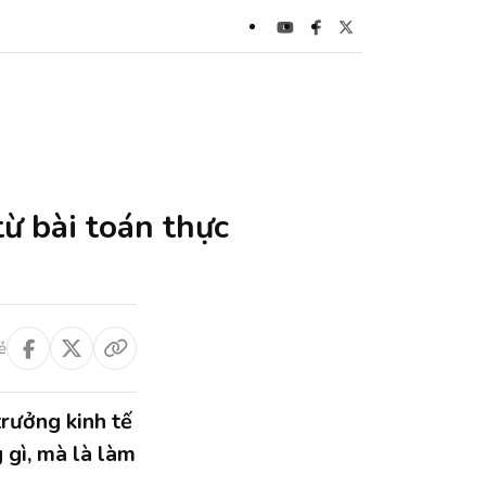
từ bài toán thực
ẻ
trưởng kinh tế
 gì, mà là làm