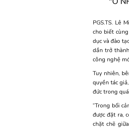
"Ô N
PGS.TS. Lê M
cho biết cùng
dục và đào tạo
dần trở thành
công nghệ mớ
Tuy nhiên, bê
quyền tác giả
đức trong quá
“Trong bối cả
được đặt ra, 
chặt chẽ giữa