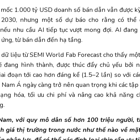
t mốc 1.000 tỷ USD doanh số bán dẫn vẫn được kỳ
2030, nhưng một số dự báo cho rằng có thể
nếu nhu cầu AI tiếp tục vượt mong đợi. AI đang 
 ứng, từ bán dẫn đến hạ tầng.
, dữ liệu từ SEMI World Fab Forecast cho thấy một
đang hình thành, được thúc đẩy chủ yếu bởi nh
ai đoạn tới cao hơn đáng kể (1.5–2 lần) so với cá
Nam Á ngày càng trở nên quan trọng khi các tập
dạng hóa, tối ưu chi phí và nâng cao khả năng c
g.
 Nam, với quy mô dân số hơn 100 triệu người, t
 giá thị trường trong nước như thế nào về mặt
 nhân lực, để có thể xác định loại chip cần ưu t