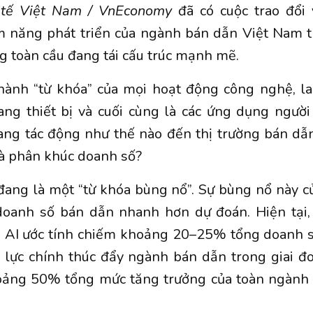
h tế Việt Nam / VnEconomy
đã có cuộc trao đổi
ềm năng phát triển của ngành bán dẫn Việt Nam t
g toàn cầu đang tái cấu trúc mạnh mẽ.
thành “từ khóa” của mọi hoạt động công nghệ, la
ang thiết bị và cuối cùng là các ứng dụng ngườ
ng tác động như thế nào đến thị trường bán dẫn
à phân khúc doanh số?
đang là một “từ khóa bùng nổ”. Sự bùng nổ này c
doanh số bán dẫn nhanh hơn dự đoán. Hiện tại,
n AI ước tính chiếm khoảng 20–25% tổng doanh s
g lực chính thúc đẩy ngành bán dẫn trong giai đ
ảng 50% tổng mức tăng trưởng của toàn ngành