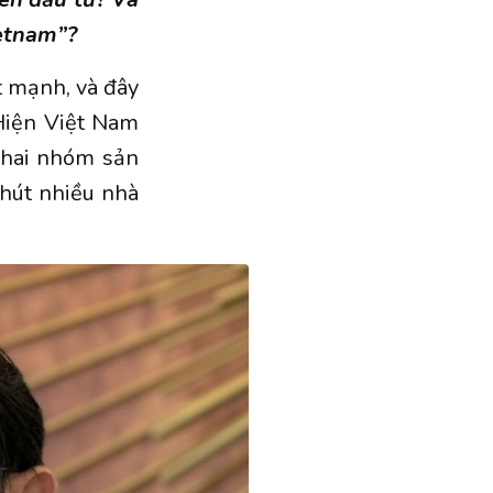
etnam”?
t mạnh, và đây
 Hiện Việt Nam
ở hai nhóm sản
hút nhiều nhà