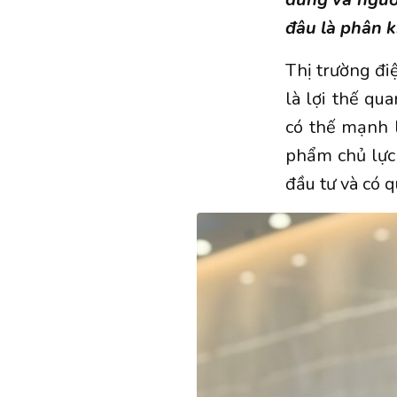
đâu là phân 
Thị trường đi
là lợi thế qu
có thế mạnh l
phẩm chủ lực
đầu tư và có q