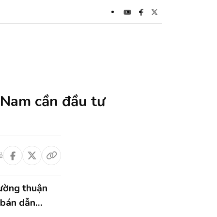
 Nam cần đầu tư
ẻ
rường thuận
i bán dẫn…