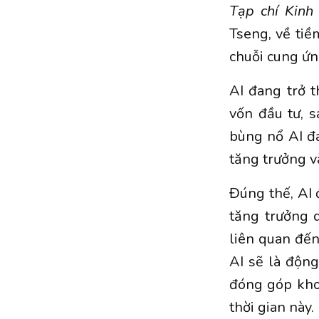
Tạp chí Kin
Tseng, về ti
chuỗi cung ứn
AI đang trở 
vốn đầu tư, s
bùng nổ AI đa
tăng trưởng v
Đúng thế, AI 
tăng trưởng 
liên quan đế
AI sẽ là độn
đóng góp kho
thời gian này.