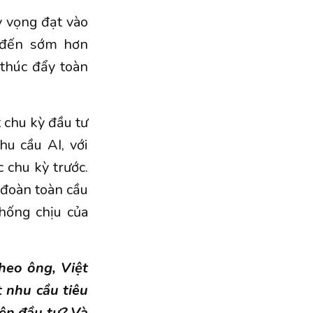
 vọng đạt vào
 đến sớm hơn
thúc đẩy toàn
 chu kỳ đầu tư
u cầu AI, với
c chu kỳ trước.
 đoàn toàn cầu
hống chịu của
heo ông, Việt
 nhu cầu tiêu
iên đầu tư? Và