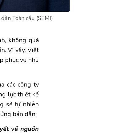
n dẫn Toàn cầu (SEMI)
nh, không quá
n. Vì vậy, Việt
ip phục vụ nhu
ủa các công ty
ng lực thiết kế
ng sẽ tự nhiên
 ứng bán dẫn.
uyết về nguồn