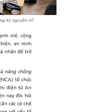
ng kỷ nguyên AI”
mạnh mẽ, cộng
hiện, an ninh
á nhân để trở
hả năng chống
(NCA) tổ chức
hí điện tử An
n nay đòi hỏi
ần các cơ chế
ùng với yếu tố