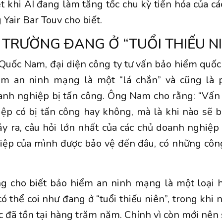
ệt khi AI đang làm tăng tốc chu kỳ tiến hóa của c
 Yair Bar Touv cho biết.
 TRƯỜNG ĐANG Ở “TUỔI THIẾU N
uốc Nam, đại diện công ty tư vấn bảo hiểm quốc
m an ninh mạng là một “lá chắn” và cũng là
anh nghiệp bị tấn công. Ông Nam cho rằng: “Vấn
ệp có bị tấn công hay không, mà là khi nào sẽ b
ảy ra, câu hỏi lớn nhất của các chủ doanh nghiệp
iệp của mình được bảo vệ đến đâu, có những côn
 cho biết bảo hiểm an ninh mạng là một loại 
ó thể coi như đang ở “tuổi thiếu niên”, trong khi 
 đã tồn tại hàng trăm năm. Chính vì còn mới nê