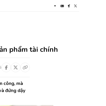
ản phẩm tài chính
ẻ
ấn công, mà
 và đứng dậy