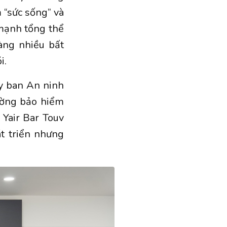
 “sức sống” và
 mạnh tổng thể
àng nhiều bất
i.
Ủy ban An ninh
rường bảo hiểm
Yair Bar Touv
t triển nhưng