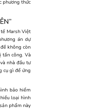
ác phương thức
IÊN”
 tế Marsh Việt
 phương án dự
 đề không còn
ị tấn công. Và
 và nhà đầu tư
g cụ gì để ứng
hình bảo hiểm
nhiều loại hình
n sản phẩm này