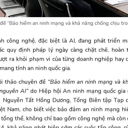
 đề “Bảo hiểm an ninh mạng và khả năng chống chịu tro
nh công nghệ, đặc biệt là AI, đang phát triển 
ác quy định pháp lý ngày càng chặt chẽ, hoàn t
ợt ra khỏi phạm vi của từng doanh nghiệp hay c
mang tính an ninh quốc gia.
ội thảo chuyên đề
“Bảo hiểm an ninh mạng và k
 nguyên AI”
do Hiệp hội An ninh mạng quốc gia 
g Nguyễn Tất Hồng Dương, Tổng Biên tập Tạp c
ệt Nam, cho biết việc bảo đảm an ninh mạng hiệ
 tổng thể, không chỉ bao gồm công nghệ mà còn c
4, khả năng phát hiện sớm các cuộc tấn công, c