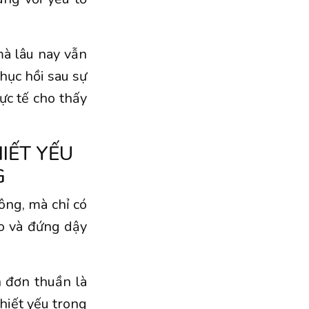
à lâu nay vẫn
hục hồi sau sự
ực tế cho thấy
IẾT YẾU
G
ông, mà chỉ có
ào và đứng dậy
 đơn thuần là
hiết yếu trong