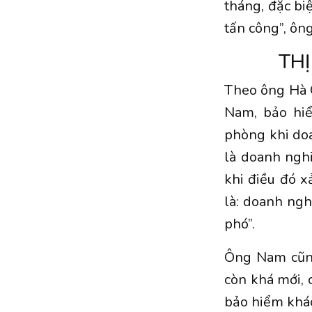
tháng, đặc bi
tấn công”, ông
THỊ
Theo ông Hà Q
Nam, bảo hiể
phòng khi do
là doanh nghi
khi điều đó x
là: doanh ngh
phó”.
Ông Nam cũng
còn khá mới, c
bảo hiểm khác