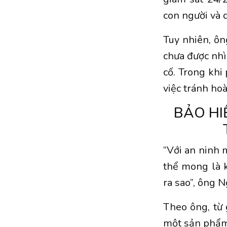
con người và 
Tuy nhiên, ô
chưa được nhì
cố. Trong khi
việc tránh ho
BẢO HI
“Với an ninh 
thể mong là k
ra sao”, ông
Theo ông, từ
một sản phẩm 