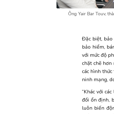
Ông Yair Bar Touv, th
Đặc biệt, bả
bảo hiểm, bán
với mức độ ph
chặt chẽ hơn r
các hình thức
ninh mạng, do
“Khác với các
đối ổn định, 
luôn biến độn