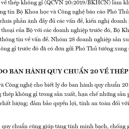
ia về thép không gỉ (QCVN 20:2019/BKHCN) làm k
ông tin Bộ Khoa học và Công nghệ báo cáo Phó Thủ
chưa phản ánh đầy đủ các vấn đề, kiến nghị doanh 
i thoại của Bộ với các doanh nghiệp trước đó, Bộ K
thông tin về vấn đề. Nhóm 28 doanh nghiệp sản xu
ông gỉ trước đó đã có đơn gửi Phó Thủ tướng xun
 DO BAN HÀNH QUY CHUẨN 20 VỀ THÉ
à Công nghệ cho biết lý do ban hành quy chuẩn 
g thép không gỉ trong sản xuất, hạn chế những sản
hất lượng; đảm bảo quyền lợi, tính an toàn đối với
 quy chuẩn cũng giúp tăng tính minh bạch, chống g