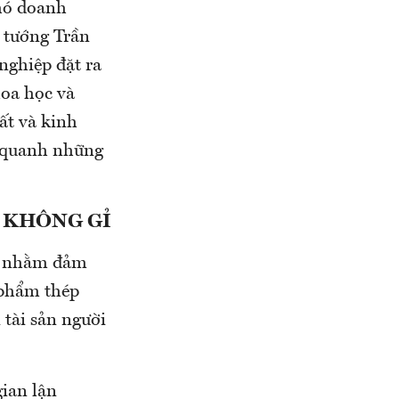
hó doanh
 tướng Trần
nghiệp đặt ra
hoa học và
ất và kinh
g quanh những
P KHÔNG GỈ
20 nhằm đảm
 phẩm thép
 tài sản người
ian lận