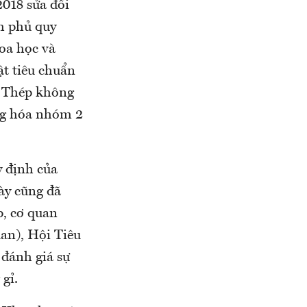
018 sửa đổi
h phủ quy
oa học và
t tiêu chuẩn
. Thép không
ng hóa nhóm 2
 định của
ày cũng đã
p, cơ quan
an), Hội Tiêu
 đánh giá sự
gỉ.