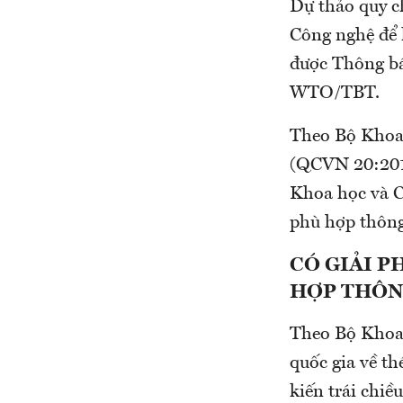
Dự thảo quy c
Công nghệ để l
được Thông bá
WTO/TBT.
Theo Bộ Khoa 
(QCVN 20:20
Khoa học và C
phù hợp thông 
CÓ GIẢI P
HỢP THÔNG
Theo Bộ Khoa 
quốc gia về t
kiến trái chi