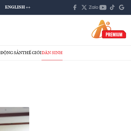
ENGLISH ++
 ĐỘNG SẢN
THẾ GIỚI
DÂN SINH