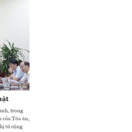
uật
hành, trong
h của Tòa án,
hị từ cộng