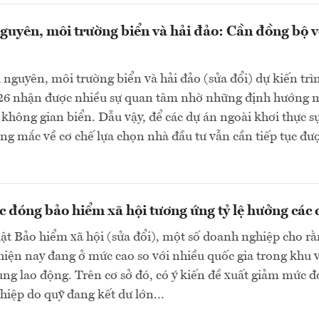
guyên, môi trường biển và hải đảo: Cần đồng bộ v
 nguyên, môi trường biển và hải đảo (sửa đổi) dự kiến tr
26 nhận được nhiều sự quan tâm nhờ những định hướng m
 không gian biển. Dẫu vậy, để các dự án ngoài khơi thực sự
ng mắc về cơ chế lựa chọn nhà đầu tư vẫn cần tiếp tục đượ
 đóng bảo hiểm xã hội tương ứng tỷ lệ hưởng các 
ật Bảo hiểm xã hội (sửa đổi), một số doanh nghiệp cho rằ
hiện nay đang ở mức cao so với nhiều quốc gia trong khu v
dụng lao động. Trên cơ sở đó, có ý kiến đề xuất giảm mức 
hiệp do quỹ đang kết dư lớn...