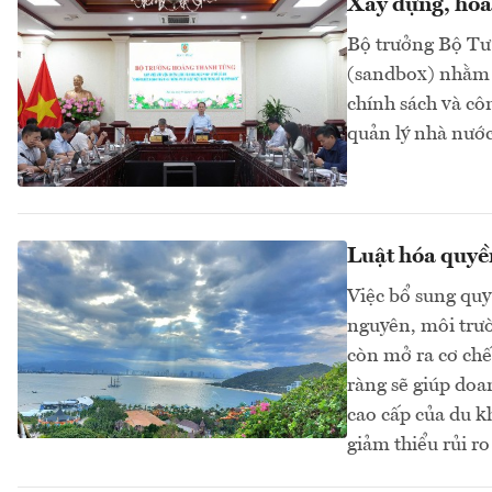
Xây dựng, hoà
Bộ trưởng Bộ Tư
(sandbox) nhằm t
chính sách và cô
quản lý nhà nước
Luật hóa quyền
Việc bổ sung quy
nguyên, môi trườ
còn mở ra cơ chế
ràng sẽ giúp doa
cao cấp của du k
giảm thiểu rủi ro