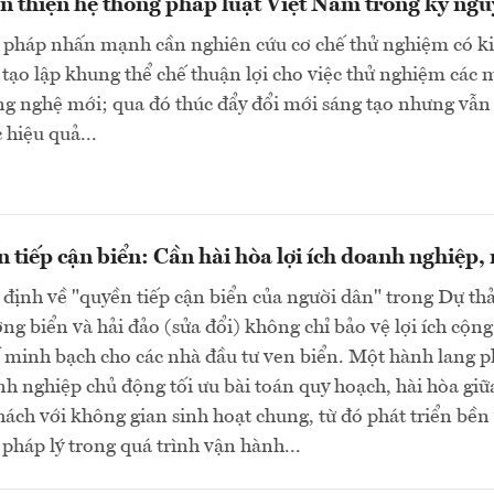
n thiện hệ thống pháp luật Việt Nam trong kỷ ng
 pháp nhấn mạnh cần nghiên cứu cơ chế thử nghiệm có k
ạo lập khung thể chế thuận lợi cho việc thử nghiệm các 
ng nghệ mới; qua đó thúc đẩy đổi mới sáng tạo nhưng vẫ
 hiệu quả...
 tiếp cận biển: Cần hài hòa lợi ích doanh nghiệp,
 định về "quyền tiếp cận biển của người dân" trong Dự th
ng biển và hải đảo (sửa đổi) không chỉ bảo vệ lợi ích cộn
 minh bạch cho các nhà đầu tư ven biển. Một hành lang ph
nh nghiệp chủ động tối ưu bài toán quy hoạch, hài hòa giữ
hách với không gian sinh hoạt chung, từ đó phát triển bền
 pháp lý trong quá trình vận hành...