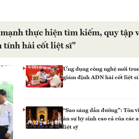
mạnh thực hiện tìm kiếm, quy tập v
tính hài cốt liệt sĩ"
Ứng dụng công nghệ mới tron
giám định ADN hài cốt liệt sĩ
“Sao sáng dẫn đường”: Tôn vi
ân sự hy sinh cao cả của các 
liệt sỹ