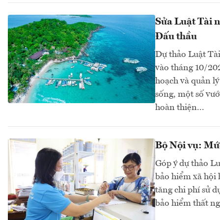
Sửa Luật Tài n
Đấu thầu
Dự thảo Luật Tài
vào tháng 10/20
hoạch và quản lý
sống, một số vướ
hoàn thiện...
Bộ Nội vụ: Mức
Góp ý dự thảo Lu
bảo hiểm xã hội 
tăng chi phí sử 
bảo hiểm thất ng