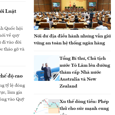
ới Luật
ình Quốc hội
ới về quy
Nới dư địa điều hành nhưng vẫn giữ
 đi vào đời
vững an toàn hệ thống ngân hàng
c tháo gỡ và
Tổng Bí thư, Chủ tịch
nước Tô Lâm lên đường
thăm cấp Nhà nước
chế độ cao
Australia và New
ng tỷ lệ đóng
Zealand
ực, làm gia
đóng vào Quỹ
Xu thế dòng tiền: Phép
thử cho sức mạnh cung