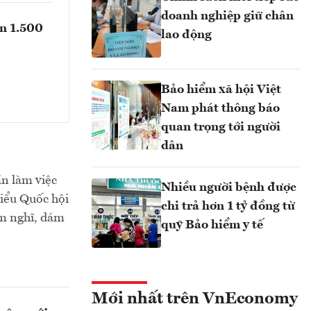
doanh nghiệp giữ chân
ần 1.500
lao động
Bảo hiểm xã hội Việt
Nam phát thông báo
quan trọng tới người
dân
ần làm việc
Nhiều người bệnh được
biểu Quốc hội
chi trả hơn 1 tỷ đồng từ
ám nghĩ, dám
quỹ Bảo hiểm y tế
Mới nhất trên VnEconomy