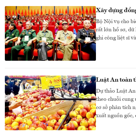
Xây dựng đồng 
Bộ Nội vụ cho bi
rất lớn hồ sơ, dữ
ghi công liệt sĩ v
Luật An toàn t
Dự thảo Luật An 
theo chuỗi cung 
cơ sở phân tích 
xuất nguồn gốc, 