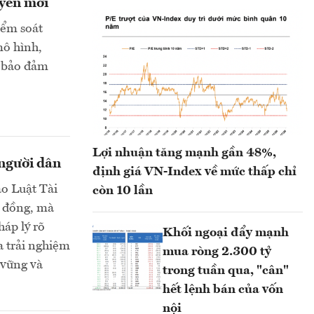
uyên mới
iểm soát
mô hình,
n bảo đảm
Lợi nhuận tăng mạnh gần 48%,
 người dân
định giá VN-Index về mức thấp chỉ
ảo Luật Tài
còn 10 lần
g đồng, mà
áp lý rõ
Khối ngoại đẩy mạnh
a trải nghiệm
mua ròng 2.300 tỷ
 vững và
trong tuần qua, "cân"
hết lệnh bán của vốn
nội