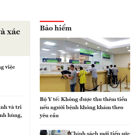
Bảo hiểm
à xác
g việc
Bộ Y tế: Không được thu thêm tiền
nh và tri
nếu người bệnh không khám theo
anh hùng,
yêu cầu
Chính sách mới tiếp sức