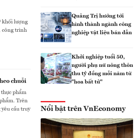
Quảng Trị hướng tới
ý khối lượng
hình thành ngành công
, công trình
nghiệp vật liệu bán dẫn
Khởi nghiệp tuổi 50,
người phụ nữ nông thôn
thu tỷ đồng mỗi năm từ
theo chuỗi
"hoa bất tử"
n thực phẩm
c phẩm. Trên
Nổi bật trên VnEconomy
 yêu cầu truy