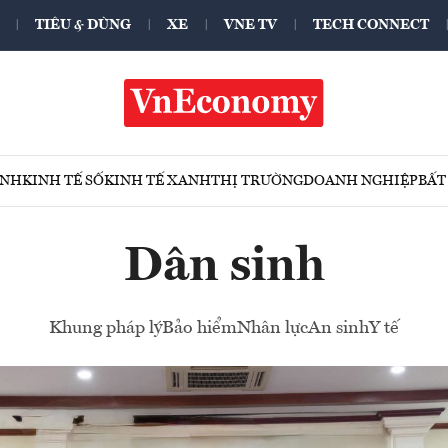
TIÊU & DÙNG
XE
VNE TV
TECH CONNECT
ÍNH
KINH TẾ SỐ
KINH TẾ XANH
THỊ TRƯỜNG
DOANH NGHIỆP
BẤT
Dân sinh
Khung pháp lý
Bảo hiểm
Nhân lực
An sinh
Y tế