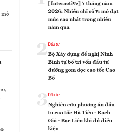
[Interactive] 7 tháng năm
2026: Nhiều chỉ số vĩ mô đạt
à mở
mức cao nhất trong nhiều
năm qua
2
Đầu tư
Bộ Xây dựng đề nghị Ninh
a
Bình tự bố trí vốn đầu tư
đường gom dọc cao tốc Cao
Bồ
ao,
3
Đầu tư
i
Nghiên cứu phương án đầu
tư cao tốc Hà Tiên - Rạch
Giá - Bạc Liêu khi đủ điều
kiện
ào