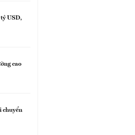
 tỷ USD,
ường cao
i chuyển