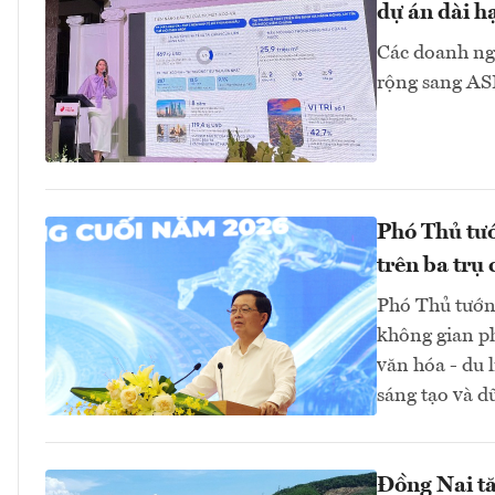
dự án dài h
Các doanh ngh
rộng sang 
Phó Thủ tư
trên ba trụ 
Phó Thủ tướn
không gian ph
văn hóa - du 
sáng tạo và dữ
Đồng Nai tă