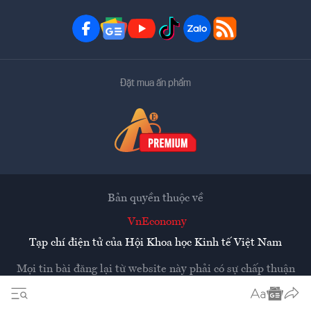
Đặt mua ấn phẩm
Bản quyền thuộc về
VnEconomy
Tạp chí điện tử của Hội Khoa học Kinh tế Việt Nam
Mọi tin bài đăng lại từ website này phải có sự chấp thuận
bằng văn bản của
Tạp chí Kinh tế Việt Nam - VnEconomy