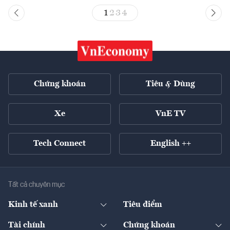
1
2
3
4
Chứng khoán
Tiêu & Dùng
Xe
VnE TV
Tech Connect
English ++
Tất cả chuyên mục
Kinh tế xanh
Tiêu điểm
Chuyển động xanh
Tài chính
Chứng khoán