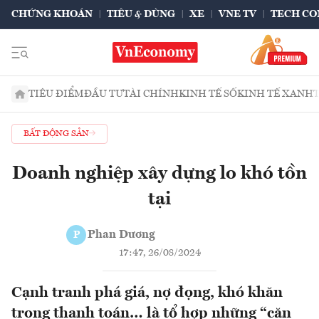
CHỨNG KHOÁN
TIÊU & DÙNG
XE
VNE TV
TECH CO
TIÊU ĐIỂM
ĐẦU TƯ
TÀI CHÍNH
KINH TẾ SỐ
KINH TẾ XANH
BẤT ĐỘNG SẢN
Doanh nghiệp xây dựng lo khó tồn
tại
Phan Dương
P
17:47, 26/08/2024
Cạnh tranh phá giá, nợ đọng, khó khăn
trong thanh toán… là tổ hợp những “căn