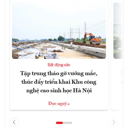
Bất động sản
Tập trung tháo gỡ vướng mắc,
Xâ
thúc đẩy triển khai Khu công
nâ
nghệ cao sinh học Hà Nội
Đọc ngay