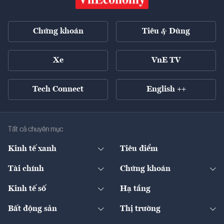
Chứng khoán
Tiêu & Dùng
Xe
VnE TV
Tech Connect
English ++
Tất cả chuyên mục
Kinh tế xanh
Tiêu điểm
Chuyển động xanh
Tài chính
Chứng khoán
Pháp lý
Ngân hàng
Doanh nghiệp niêm yết
Kinh tế số
Hạ tầng
Thương hiệu xanh
Thị trường vốn
Thị trường
Sản phẩm - Thị trường
Bất động sản
Thị trường
Diễn đàn
Thuế
Đầu tư
Tài sản số
Chính sách
Xuất nhập khẩu