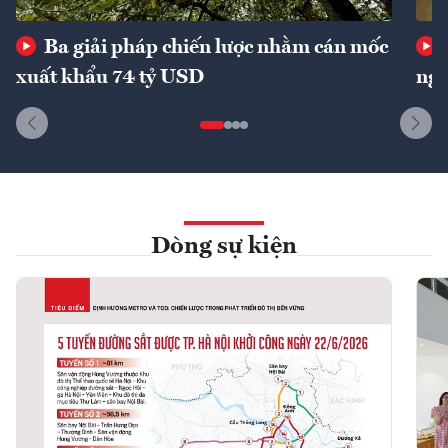
Ba giải pháp chiến lược nhằm cán mốc
xuất khẩu 74 tỷ USD
ngu
Dòng sự kiện