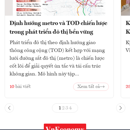
Định hướng metro và TOD chiến lược
K
trong phát triển đô thị bền vững
K
Phát triển đô thị theo định hướng giao
K
thông công cộng (TOD) kết hợp với mạng
V
lưới đường sắt đô thị (metro) là chiến lược
cốt lõi để giải quyết ùn tắc và tái cấu trúc
không gian. Mô hình này tập...
10
bài viết
Xem tất cả
2
1
2
3
4