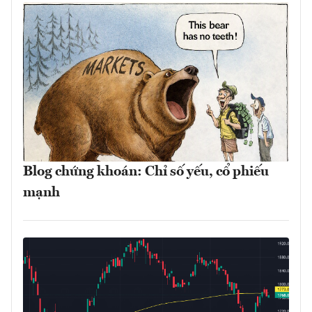
Blog chứng khoán: Chỉ số yếu, cổ phiếu
mạnh