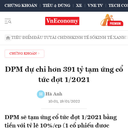
CHỨNG KHOÁN
TIÊU & DÙNG
XE
VNE TV
TECH CO
TIÊU ĐIỂM
ĐẦU TƯ
TÀI CHÍNH
KINH TẾ SỐ
KINH TẾ XANH
CHỨNG KHOÁN
DPM dự chi hơn 391 tỷ tạm ứng cổ
tức đợt 1/2021
Hà Anh
H
10:01, 19/01/2022
DPM sẽ tạm ứng cổ tức đợt 1/2021 bằng
tiền với tỷ lệ 10%/cp (1 cổ phiếu được