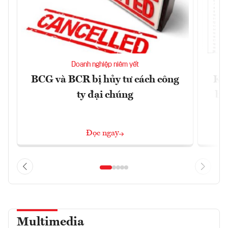
Doanh nghiệp niêm yết
BCG và BCR bị hủy tư cách công
Kh
ty đại chúng
ba
Đọc ngay
Multimedia