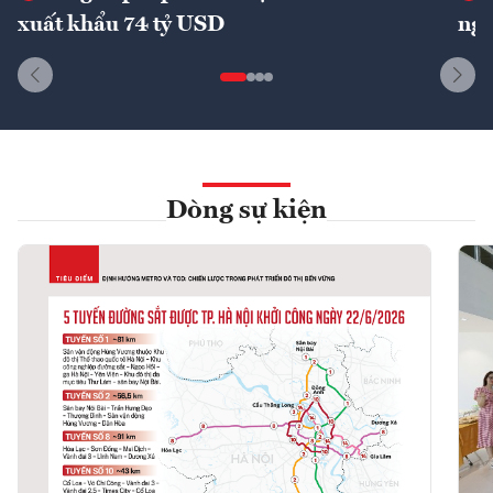
xuất khẩu 74 tỷ USD
ngu
Dòng sự kiện