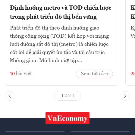
Định hướng metro và TOD chiến lược
K
trong phát triển đô thị bền vững
K
Phát triển đô thị theo định hướng giao
K
thông công cộng (TOD) kết hợp với mạng
V
lưới đường sắt đô thị (metro) là chiến lược
cốt lõi để giải quyết ùn tắc và tái cấu trúc
không gian. Mô hình này tập...
10
bài viết
Xem tất cả
2
1
2
3
4