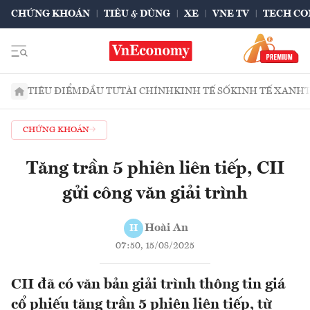
CHỨNG KHOÁN
TIÊU & DÙNG
XE
VNE TV
TECH CO
TIÊU ĐIỂM
ĐẦU TƯ
TÀI CHÍNH
KINH TẾ SỐ
KINH TẾ XANH
CHỨNG KHOÁN
Tăng trần 5 phiên liên tiếp, CII
gửi công văn giải trình
Hoài An
H
07:50, 15/08/2025
CII đã có văn bản giải trình thông tin giá
cổ phiếu tăng trần 5 phiên liên tiếp, từ