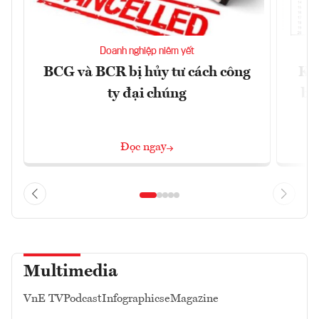
Doanh nghiệp niêm yết
BCG và BCR bị hủy tư cách công
Kh
ty đại chúng
ba
Đọc ngay
Multimedia
VnE TV
Podcast
Infographics
eMagazine