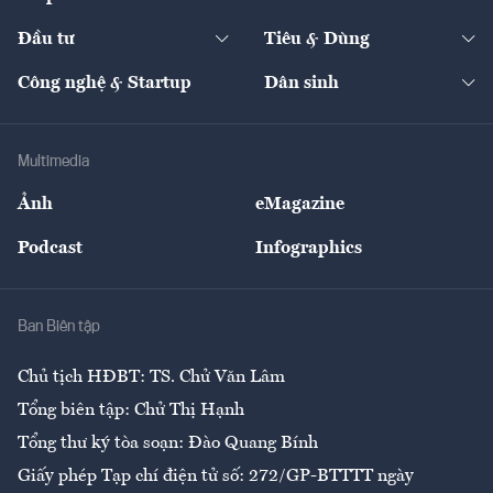
Start-up
Dự án
Công nghiệp
Chuyển động 24h
Đối thoại
The Guide
Video
Đầu tư
Tiêu & Dùng
Quản trị số
Cafe BĐS
Thị trường
Kinh doanh
Kết nối
Tạp chí kinh tế Việt Nam
eMagazine
Nhà đầu tư
Du lịch
Công nghệ & Startup
Dân sinh
Tư vấn
Nông sản
Doanh nhân
Tư vấn Tiêu & Dùng
Infographics
Hạ tầng
Sức khỏe
Khung pháp lý
Doanh nghiệp
Địa phương
Thị trường
Bảo hiểm
Multimedia
Sự kiện
Nhân lực
Ảnh
eMagazine
Đẹp +
An sinh
Podcast
Infographics
Giải trí
Y tế
Nhà
Ban Biên tập
Ẩm thực
Chủ tịch HĐBT: TS. Chử Văn Lâm
Tổng biên tập: Chử Thị Hạnh
Tổng thư ký tòa soạn: Đào Quang Bính
Giấy phép Tạp chí điện tử số: 272/GP-BTTTT ngày