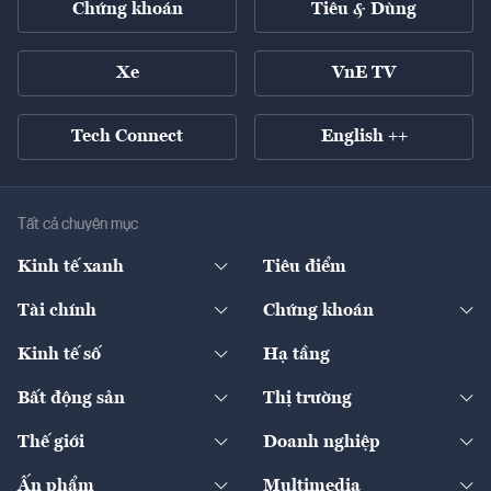
Chứng khoán
Tiêu & Dùng
Xe
VnE TV
Tech Connect
English ++
Tất cả chuyên mục
Kinh tế xanh
Tiêu điểm
Chuyển động xanh
Tài chính
Chứng khoán
Pháp lý
Ngân hàng
Doanh nghiệp niêm yết
Kinh tế số
Hạ tầng
Thương hiệu xanh
Thị trường vốn
Thị trường
Sản phẩm - Thị trường
Bất động sản
Thị trường
Diễn đàn
Thuế
Đầu tư
Tài sản số
Chính sách
Xuất nhập khẩu
Thế giới
Doanh nghiệp
Bảo hiểm
Quốc tế
Dịch vụ số
Thị trường
Khung pháp lý
Kinh tế
Chuyển động
Ấn phẩm
Multimedia
Khung pháp lý