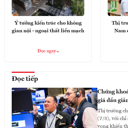
Ý tưởng kiến trúc cho không
Thị tr
gian nội - ngoại thất liền mạch
Nam 
Đọc ngay
Đọc tiếp
Chứng khoán
giá dầu giả
Thị trường ch
(7/8), với ch
vọng khiến th