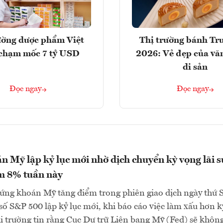
ường dược phẩm Việt
Thị trường bánh Tr
chạm mốc 7 tỷ USD
2026: Vẻ đẹp của vă
di sản
Đọc ngay
Đọc ngay
 Mỹ lập kỷ lục mới nhờ dịch chuyển kỳ vọng lãi s
m 8% tuần này
ứng khoán Mỹ tăng điểm trong phiên giao dịch ngày thứ 
ỉ số S&P 500 lập kỷ lục mới, khi báo cáo việc làm xấu hơn k
ị trường tin rằng Cục Dự trữ Liên bang Mỹ (Fed) sẽ khôn