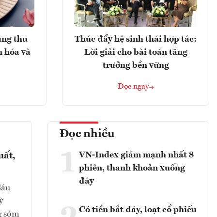
ung thu
Thúc đẩy hệ sinh thái hợp tác:
n hóa và
Lời giải cho bài toán tăng
trưởng bền vững
Đọc ngay
Đọc nhiều
1
VN-Index giảm mạnh nhất 8
uất,
phiên, thanh khoản xuống
đáy
Sáu
ỳ
Có tiền bắt đáy, loạt cổ phiếu
g sớm