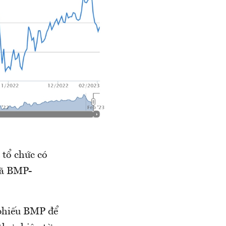
 tổ chức có
mã BMP-
 phiếu BMP để