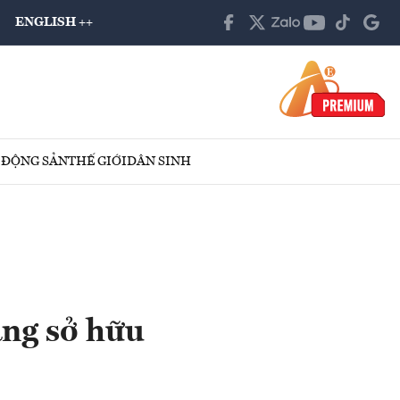
ENGLISH ++
 ĐỘNG SẢN
THẾ GIỚI
DÂN SINH
ăng sở hữu