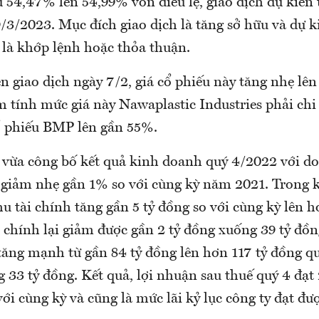
 54,47% lên 54,99% vốn điều lệ, giao dịch dự kiến 
9/3/2023. Mục đích giao dịch là tăng sở hữu và dự 
 là khớp lệnh hoặc thỏa thuận.
 giao dịch ngày 7/2, giá cổ phiếu này tăng nhẹ lên
 tính mức giá này Nawaplastic Industries phải chi
ổ phiếu BMP lên gần 55%.
vừa công bố kết quả kinh doanh quý 4/2022 với do
 giảm nhẹ gần 1% so với cùng kỳ năm 2021. Trong k
 tài chính tăng gần 5 tỷ đồng so với cùng kỳ lên h
i chính lại giảm được gần 2 tỷ đồng xuống 39 tỷ đồn
tăng mạnh từ gần 84 tỷ đồng lên hơn 117 tỷ đồng q
 33 tỷ đồng. Kết quả, lợi nhuận sau thuế quý 4 đạt
ới cùng kỳ và cũng là mức lãi kỷ lục công ty đạt đượ