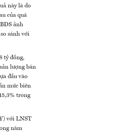
uả này là do
au của quá
g BĐS ảnh
so sánh với
 tỷ đồng,
 sản lượng bán
hựa đầu vào
gần mức biên
 15,3% trong
oY) với LNST
trong năm