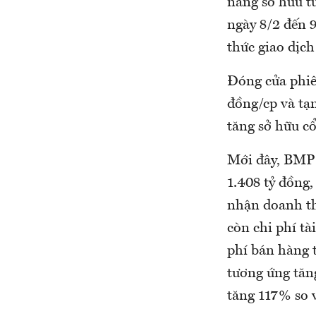
nâng sở hữu từ
ngày 8/2 đến 
thức giao dịch
Đóng cửa phiên
đồng/cp và tạm
tăng sở hữu c
Mới đây, BMP 
1.408 tỷ đồng,
nhận doanh thu
còn chi phí tà
phí bán hàng 
tương ứng tăng
tăng 117% so v