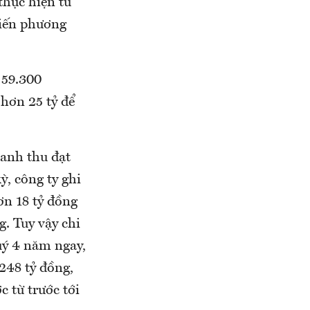
thực hiện từ
kiến phương
 59.300
 hơn 25 tỷ để
anh thu đạt
ỳ, công ty ghi
ơn 18 tỷ đồng
g. Tuy vậy chi
uý 4 năm ngay,
 248 tỷ đồng,
c từ trước tới