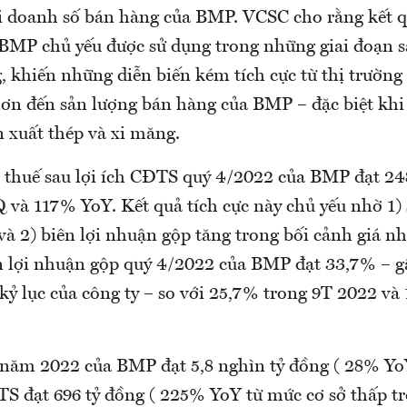
i doanh số bán hàng của BMP. VCSC cho rằng kết q
BMP chủ yếu được sử dụng trong những giai đoạn s
g, khiến những diễn biến kém tích cực từ thị trườn
n đến sản lượng bán hàng của BMP – đặc biệt khi 
n xuất thép và xi măng.
 thuế sau lợi ích CĐTS quý 4/2022 của BMP đạt 248
và 117% YoY. Kết quả tích cực này chủ yếu nhờ 1)
và 2) biên lợi nhuận gộp tăng trong bối cảnh giá n
ên lợi nhuận gộp quý 4/2022 của BMP đạt 33,7% – 
kỷ lục của công ty – so với 25,7% trong 9T 2022 và
năm 2022 của BMP đạt 5,8 nghìn tỷ đồng ( 28% Y
ĐTS đạt 696 tỷ đồng ( 225% YoY từ mức cơ sở thấp 