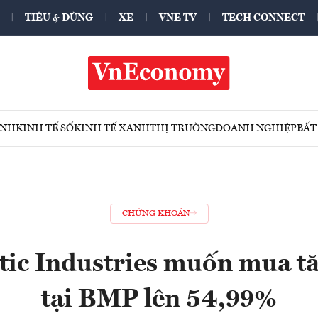
TIÊU & DÙNG
XE
VNE TV
TECH CONNECT
ÍNH
KINH TẾ SỐ
KINH TẾ XANH
THỊ TRƯỜNG
DOANH NGHIỆP
BẤT
CHỨNG KHOÁN
ic Industries muốn mua t
tại BMP lên 54,99%