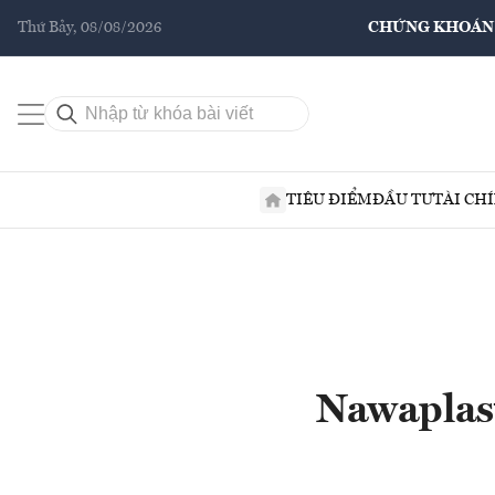
Thứ Bảy, 08/08/2026
CHỨNG KHOÁN
TIÊU ĐIỂM
ĐẦU TƯ
TÀI CH
Nawaplast