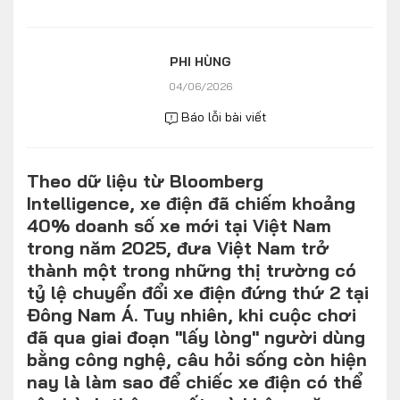
Số liệu thị trường
Nhân vật
Nhịp sống thị trường
Quản trị
PHI HÙNG
04/06/2026
MULTIMEDIA
Báo lỗi bài viết
Infographics
Theo dữ liệu từ Bloomberg
Album ảnh
Intelligence, xe điện đã chiếm khoảng
Video
40% doanh số xe mới tại Việt Nam
trong năm 2025, đưa Việt Nam trở
TRA CỨU XE
thành một trong những thị trường có
tỷ lệ chuyển đổi xe điện đứng thứ 2 tại
Đông Nam Á. Tuy nhiên, khi cuộc chơi
HÃNG XE
MODEL
đã qua giai đoạn "lấy lòng" người dùng
bằng công nghệ, câu hỏi sống còn hiện
nay là làm sao để chiếc xe điện có thể
DÒNG XE