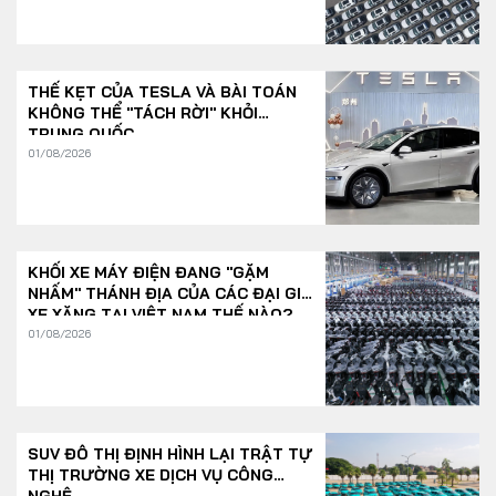
THẾ KẸT CỦA TESLA VÀ BÀI TOÁN
KHÔNG THỂ "TÁCH RỜI" KHỎI
TRUNG QUỐC
01/08/2026
KHỐI XE MÁY ĐIỆN ĐANG "GẶM
NHẤM" THÁNH ĐỊA CỦA CÁC ĐẠI GIA
XE XĂNG TẠI VIỆT NAM THẾ NÀO?
01/08/2026
SUV ĐÔ THỊ ĐỊNH HÌNH LẠI TRẬT TỰ
THỊ TRƯỜNG XE DỊCH VỤ CÔNG
NGHỆ