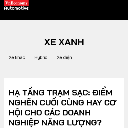
XE XANH
XE XANH
Xe khác
Hybrid
Xe điện
Xe khác
Trang chủ
Hybrid
Tiêu điểm
Xe điện
HẠ TẦNG TRẠM SẠC: ĐIỂM
NGHẼN CUỐI CÙNG HAY CƠ
THỊ TRƯỜNG XE
DOANH NGHIỆP
HỘI CHO CÁC DOANH
NGHIỆP NĂNG LƯỢNG?
Chính sách
Thương hiệu