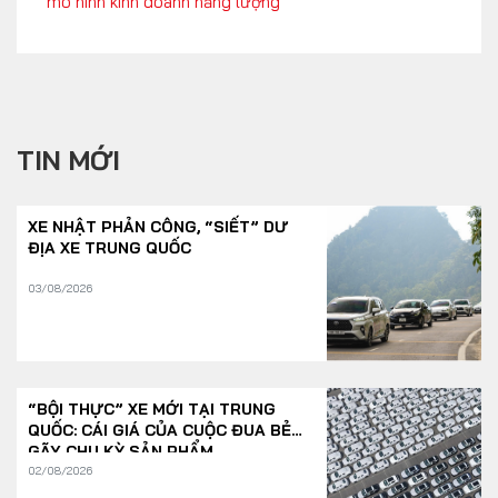
mô hình kinh doanh năng lượng
TIN MỚI
XE NHẬT PHẢN CÔNG, “SIẾT” DƯ
ĐỊA XE TRUNG QUỐC
03/08/2026
“BỘI THỰC” XE MỚI TẠI TRUNG
QUỐC: CÁI GIÁ CỦA CUỘC ĐUA BẺ
GÃY CHU KỲ SẢN PHẨM
02/08/2026