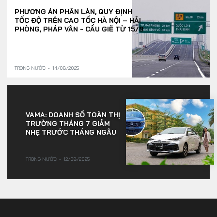
PHƯƠNG ÁN PHÂN LÀN, QUY ĐỊNH
TỐC ĐỘ TRÊN CAO TỐC HÀ NỘI – HẢI
PHÒNG, PHÁP VÂN - CẦU GIẼ TỪ 15/8
TRONG NƯỚC
14/08/2025
VAMA: DOANH SỐ TOÀN THỊ
TRƯỜNG THÁNG 7 GIẢM
NHẸ TRƯỚC THÁNG NGÂU
TRONG NƯỚC
12/08/2025