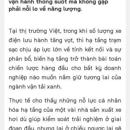
vận hành thông suốt mà không gặp
phải nỗi lo về năng lượng.
FOLLOW US
Tại
thị trường Việt,
trong khi số lượng xe
điện lưu hành tăng vọt, thì hạ tầng trạm
sạc chịu áp lực lớn về tính kết nối và sự
phân bổ, biến hạ tầng trở thành bài toán
Facebook
Youtube
chiến lược hàng đầu cho bất kỳ doanh
CONTACT US
nghiệp nào muốn nắm giữ tương lai của
0972271616
ngành vận tải xanh
.
ngocvu.vneconomy@gmail.com
Thực tế cho thấy những nỗ lực cá nhân
hóa hạ tầng của một vài nhà sản xuất xe
hơi dù giúp kiểm soát trải nghiệm ở giai
đoạn đầu, nhưng lại ở
chiều ngược lại
sẽ