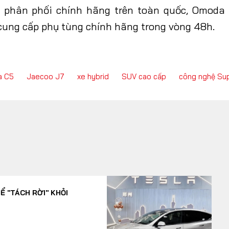
 phân phối chính hãng trên toàn quốc, Omoda 
ung cấp phụ tùng chính hãng trong vòng 48h.
 C5
Jaecoo J7
xe hybrid
SUV cao cấp
công nghệ Su
Ể "TÁCH RỜI" KHỎI