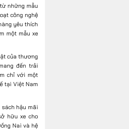
g từ những mẫu
loạt công nghệ
hàng yêu thích
ếm một mẫu xe
bật của thương
mang đến trải
m chỉ với một
tế tại Việt Nam
h sách hậu mãi
sở hữu xe cho
Đồng Nai và hệ