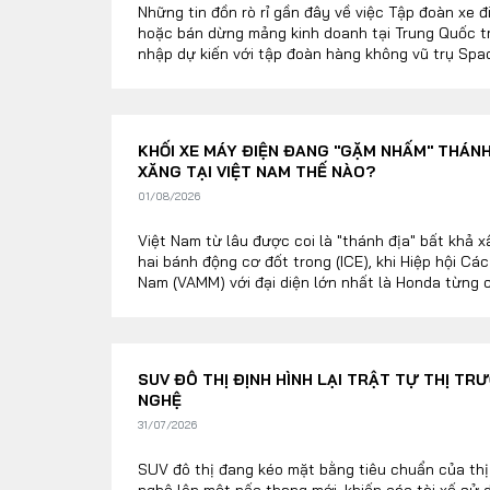
Những tin đồn rò rỉ gần đây về việc Tập đoàn xe 
hoặc bán dừng mảng kinh doanh tại Trung Quốc 
nhập dự kiến với tập đoàn hàng không vũ trụ Spa
làn sóng chấn động trong giới đầu tư công nghiệp
KHỐI XE MÁY ĐIỆN ĐANG "GẶM NHẤM" THÁNH 
XĂNG TẠI VIỆT NAM THẾ NÀO?
01/08/2026
Việt Nam từ lâu được coi là "thánh địa" bất khả
hai bánh động cơ đốt trong (ICE), khi Hiệp hội Cá
Nam (VAMM) với đại diện lớn nhất là Honda từng 
Tuy nhiên, tính đến tháng 7/2026, cục diện này đã
SUV ĐÔ THỊ ĐỊNH HÌNH LẠI TRẬT TỰ THỊ TR
NGHỆ
31/07/2026
SUV đô thị đang kéo mặt bằng tiêu chuẩn của thị
nghệ lên một nấc thang mới, khiến các tài xế sử 