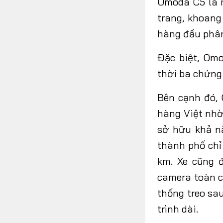
Omoda C5 là
trang, khoang
hàng đầu phân
Đặc biệt, Om
thời ba chứn
Bên cạnh đó,
hàng Việt nhờ
sở hữu khả nă
thành phố chỉ
km.
Xe cũng
camera toàn c
thống treo sa
trình dài.