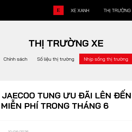
XE XANH
THỊ TRƯỜNG
E
THỊ TRƯỜNG XE
THỊ TRƯỜNG XE
DOANH 
Chính sách
Số liệu thị trường
Nhịp sống thị trường
Chính sách
Thương hiệu
Số liệu thị trường
Nhân vật
Nhịp sống thị trường
Quản trị
 JAECOO TUNG ƯU ĐÃI LÊN ĐẾN
 MIỄN PHÍ TRONG THÁNG 6
DÒNG XE
10/06/2026