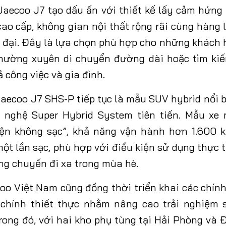
aecoo J7 tạo dấu ấn với thiết kế lấy cảm hứn
cao cấp, không gian nội thất rộng rãi cùng hàng 
ện đại. Đây là lựa chọn phù hợp cho những khách 
 thường xuyên di chuyển đường dài hoặc tìm ki
 công việc và gia đình.
 Jaecoo J7 SHS-P tiếp tục là mẫu SUV hybrid nổi 
g nghệ Super Hybrid System tiên tiến. Mẫu xe 
iện không sạc”, khả năng vận hành hơn 1.600 k
ột lần sạc, phù hợp với điều kiện sử dụng thực 
g chuyến đi xa trong mùa hè.
o Việt Nam cũng đồng thời triển khai các chín
i chính thiết thực nhằm nâng cao trải nghiệm 
rong đó, với hai kho phụ tùng tại Hải Phòng và 