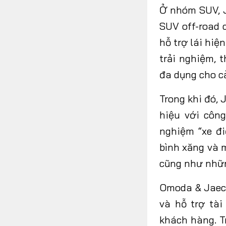
Ở nhóm SUV, J
SUV off-road 
hỗ trợ lái hi
trải nghiệm,
đa dụng cho cả
Trong khi đó,
hiệu với côn
nghiệm “xe đ
bình xăng và m
cũng như nhữn
Omoda & Jaeco
và hỗ trợ tà
khách hàng. T