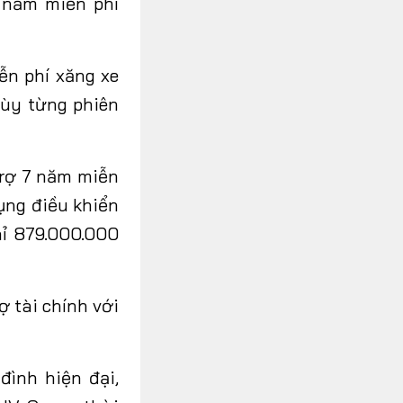
 năm miễn phí
ễn phí xăng xe
tùy từng phiên
trợ 7 năm miễn
ụng điều khiển
hỉ 879.000.000
ợ tài chính với
ình hiện đại,