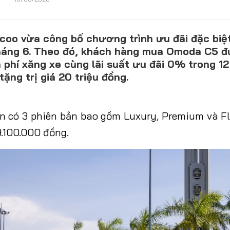
oo vừa công bố chương trình ưu đãi đặc biệ
CONTACT US
háng 6. Theo đó, khách hàng mua Omoda C5 đ
phí xăng xe cùng lãi suất ưu đãi 0% trong 12
0972271616
tặng trị giá 20 triệu đồng.
ngocvu.vneconomy@gmail.com
 có 3 phiên bản bao gồm Luxury, Premium và Fl
9.100.000 đồng.