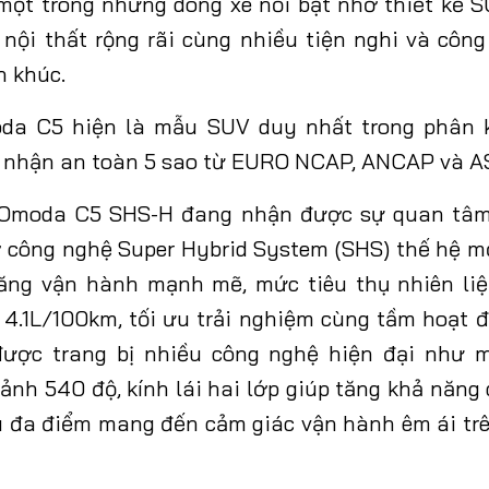
 mộ
t trong những
dòng xe nổi bật nhờ thiết kế 
 nội thất rộng rãi cùng nhiều tiện nghi và côn
 khúc.
oda C5 hiện là mẫu SUV duy nhất trong phân 
g nhận an toàn 5 sao từ EURO NCAP, ANCAP và 
 Omoda C5 SHS-H đang nhận được sự quan tâm
 công nghệ Super Hybrid System (SHS) thế hệ m
ng vận hành mạnh mẽ, mức tiêu thụ nhiên liệu
 4.1L/100km, tối ưu trải nghiệm cùng tầm hoạt 
được trang bị nhiều công nghệ hiện đại như 
ảnh 540 độ, kính lái hai lớp giúp tăng khả năng
u đa điểm mang đến cảm giác vận hành êm ái t