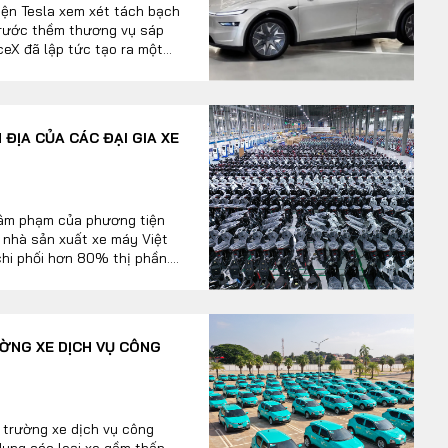
điện Tesla xem xét tách bạch
trước thềm thương vụ sáp
ceX đã lập tức tạo ra một
 ô tô toàn cầu.
ĐỊA CỦA CÁC ĐẠI GIA XE
 xâm phạm của phương tiện
c nhà sản xuất xe máy Việt
chi phối hơn 80% thị phần.
 bị xáo trộn toàn diện.
ƯỜNG XE DỊCH VỤ CÔNG
 trường xe dịch vụ công
dụng các loại xe gầm thấp,