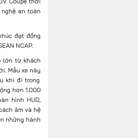
SUV Coupe thời
g nghệ an toàn
khúc đạt đồng
ASEAN NCAP
.
 lớn từ khách
ới. Mẫu xe
này
 khi đi trong
động hơn 1.000
màn hình HUD,
 cách âm và hệ
rên những hành