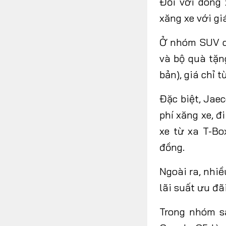
Đối với dòng
xăng xe với gi
Ở nhóm SUV c
và bộ quà tặn
bản), giá chỉ 
Đặc biệt, Jae
phí xăng xe, 
xe từ xa T-Bo
đồng.
Ngoài ra, nhiề
lãi suất ưu đ
Trong nhóm s