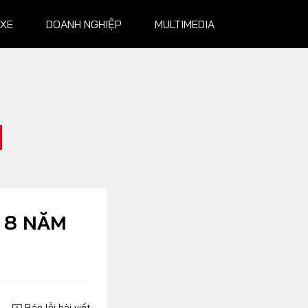
 XE
DOANH NGHIỆP
MULTIMEDIA
NGHIỆP
MULTIMEDIA
Infographics
Album ảnh
Video
 8 NĂM
Báo lỗi bài viết