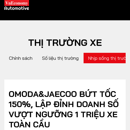
THỊ TRƯỜNG XE
XE XANH
Chính sách
Số liệu thị trường
Nhịp sống thị trườn
Xe khác
Trang chủ
Hybrid
Tiêu điểm
Xe điện
OMODA&JAECOO BỨT TỐC
150%, LẬP ĐỈNH DOANH SỐ
THỊ TRƯỜNG XE
DOANH NGHIỆP
VƯỢT NGƯỠNG 1 TRIỆU XE
TOÀN CẦU
Chính sách
Thương hiệu