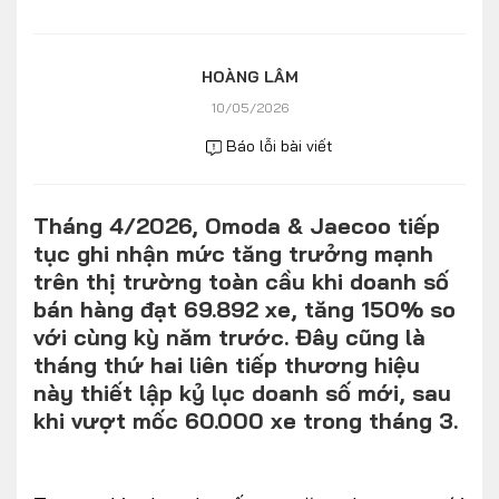
Số liệu thị trường
Nhân vật
Nhịp sống thị trường
Quản trị
HOÀNG LÂM
10/05/2026
MULTIMEDIA
Báo lỗi bài viết
Infographics
Tháng 4/2026, Omoda & Jaecoo tiếp
Album ảnh
tục ghi nhận mức tăng trưởng mạnh
Video
trên thị trường toàn cầu khi doanh số
bán hàng đạt 69.892 xe, tăng 150% so
TRA CỨU XE
với cùng kỳ năm trước. Đây cũng là
tháng thứ hai liên tiếp thương hiệu
này thiết lập kỷ lục doanh số mới, sau
HÃNG XE
MODEL
khi vượt mốc 60.000 xe trong tháng 3.
DÒNG XE