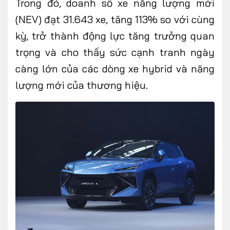
Trong đó, doanh số xe năng lượng mới
(NEV) đạt 31.643 xe, tăng 113% so với cùng
kỳ, trở thành động lực tăng trưởng quan
trọng và cho thấy sức cạnh tranh ngày
FOLLOW US
càng lớn của các dòng xe hybrid và năng
lượng mới của thương hiệu.
Facebook
Youtube
CONTACT US
0972271616
ngocvu.vneconomy@gmail.com