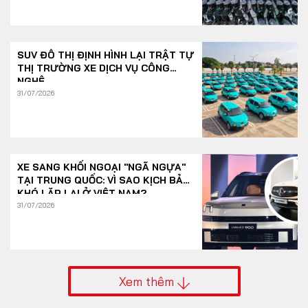
SUV ĐÔ THỊ ĐỊNH HÌNH LẠI TRẬT TỰ
THỊ TRƯỜNG XE DỊCH VỤ CÔNG
NGHỆ
31/07/2026
XE SANG KHỐI NGOẠI "NGÃ NGỰA"
TẠI TRUNG QUỐC: VÌ SAO KỊCH BẢN
KHÓ LẶP LẠI Ở VIỆT NAM?
31/07/2026
Xem thêm