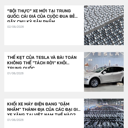
“BỘI THỰC” XE MỚI TẠI TRUNG
QUỐC: CÁI GIÁ CỦA CUỘC ĐUA BẺ
GÃY CHU KỲ SẢN PHẨM
02/08/2026
THẾ KẸT CỦA TESLA VÀ BÀI TOÁN
KHÔNG THỂ "TÁCH RỜI" KHỎI
TRUNG QUỐC
01/08/2026
KHỐI XE MÁY ĐIỆN ĐANG "GẶM
NHẤM" THÁNH ĐỊA CỦA CÁC ĐẠI GIA
XE XĂNG TẠI VIỆT NAM THẾ NÀO?
01/08/2026