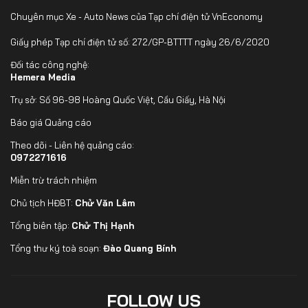
Chuyên mục Xe - Auto News của Tạp chí điện tử VnEconomy
Giấy phép Tạp chí điện tử số: 272/GP-BTTTT ngày 26/6/2020
Đối tác công nghệ:
Hemera Media
Trụ sở: Số 96-98 Hoàng Quốc Việt, Cầu Giấy, Hà Nội
Báo giá Quảng cáo
Theo dõi - Liên hệ quảng cáo:
0972271616
Miễn trừ trách nhiệm
Chủ tịch HĐBT:
Chử Văn Lâm
Tổng biên tập:
Chử Thị Hạnh
Tổng thư ký toà soạn:
Đào Quang Bính
FOLLOW US