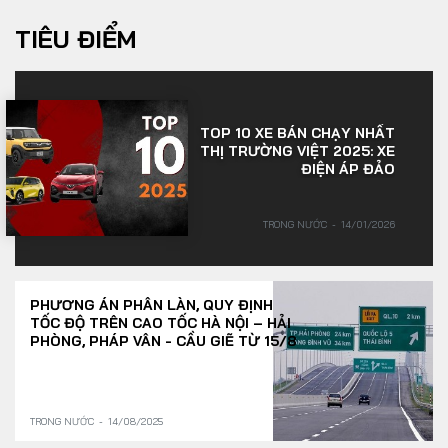
TIÊU ĐIỂM
TOP 10 XE BÁN CHẠY NHẤT
THỊ TRƯỜNG VIỆT 2025: XE
ĐIỆN ÁP ĐẢO
TRONG NƯỚC
14/01/2026
PHƯƠNG ÁN PHÂN LÀN, QUY ĐỊNH
TỐC ĐỘ TRÊN CAO TỐC HÀ NỘI – HẢI
PHÒNG, PHÁP VÂN - CẦU GIẼ TỪ 15/8
TRONG NƯỚC
14/08/2025