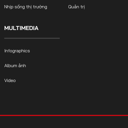
Nhịp sống thị trường
Quản trị
MULTIMEDIA
FOLLOW US
Infographics
Facebook
Youtube
Album ảnh
CONTACT US
Video
0972271616
ngocvu.vneconomy@gmail.com