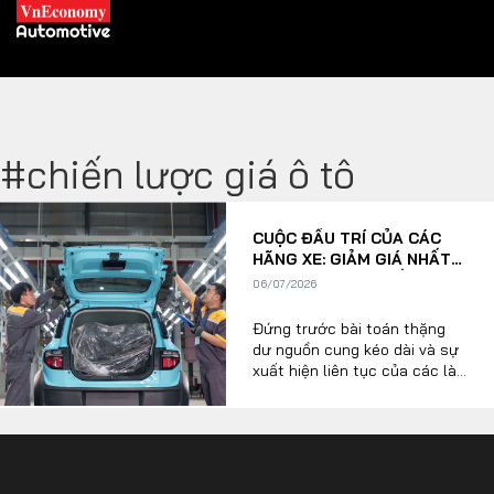
#chiến lược giá ô tô
XE XANH
CUỘC ĐẤU TRÍ CỦA CÁC
Xe khác
Trang chủ
HÃNG XE: GIẢM GIÁ NHẤT
THỜI HAY NÂNG CẤP DÀI
06/07/2026
Hybrid
Tiêu điểm
HẠN?
Đứng trước bài toán thặng
Xe điện
dư nguồn cung kéo dài và sự
xuất hiện liên tục của các làn
THỊ TRƯỜNG XE
sóng công nghệ mới, các
DOANH NGHIỆP
hãng xe nội địa lẫn nhập khẩu
đang rơi vào một cuộc đấu trí
chiến lược đầy cân não: lựa
Chính sách
Thương hiệu
chọn "cắt máu" giảm giá sâu