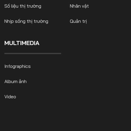
Số liệu thị trường
Nhân vật
Nhịp sống thị trường
Quản trị
FOLLOW US
MULTIMEDIA
Facebook
Youtube
Infographics
CONTACT US
Album ảnh
0972271616
ngocvu.vneconomy@gmail.com
Video