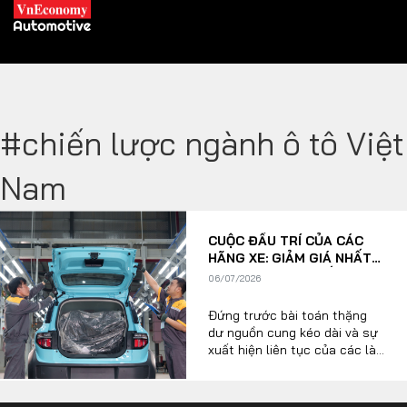
#chiến lược ngành ô tô Việt
XE XANH
Nam
Xe khác
Trang chủ
CUỘC ĐẤU TRÍ CỦA CÁC
Hybrid
Tiêu điểm
HÃNG XE: GIẢM GIÁ NHẤT
THỜI HAY NÂNG CẤP DÀI
Xe điện
06/07/2026
HẠN?
Đứng trước bài toán thặng
THỊ TRƯỜNG XE
DOANH NGHIỆP
dư nguồn cung kéo dài và sự
xuất hiện liên tục của các làn
sóng công nghệ mới, các
hãng xe nội địa lẫn nhập khẩu
Chính sách
Thương hiệu
đang rơi vào một cuộc đấu trí