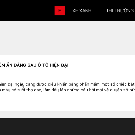
XE XANH
THỊ TRƯỜNG
E
THỊ TRƯỜNG XE
DOANH 
ỀM ẨN ĐẰNG SAU Ô TÔ HIỆN ĐẠI
Chính sách
Thương hiệu
Số liệu thị trường
Nhân vật
hiện đại ngày càng được điều khiển bằng phần mềm, một số chiếc bắt
 máy có tuổi thọ cao, làm dấy lên những câu hỏi mới về quyền sở hữ
Nhịp sống thị trường
Quản trị
DÒNG XE