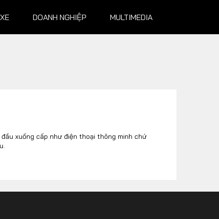
 XE
DOANH NGHIỆP
MULTIMEDIA
NGHIỆP
MULTIMEDIA
Infographics
Album ảnh
 đầu xuống cấp như điện thoại thông minh chứ
u.
Video