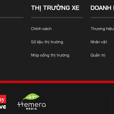
THỊ TRƯỜNG XE
DOANH 
CONTACT US
Chính sách
Thương hiệu
0972271616
ngocvu.vneconomy@gmail.com
Số liệu thị trường
Nhân vật
Nhịp sống thị trường
Quản trị