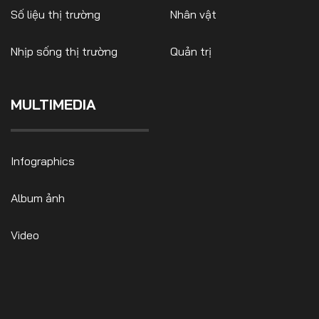
Số liệu thị trường
Nhân vật
Nhịp sống thị trường
Quản trị
FOLLOW US
MULTIMEDIA
Facebook
Youtube
Infographics
CONTACT US
Album ảnh
0972271616
ngocvu.vneconomy@gmail.com
Video