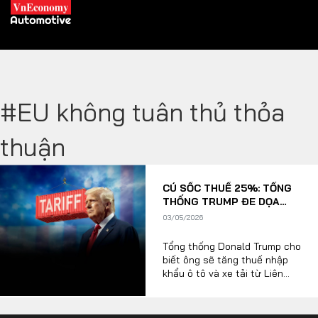
#EU không tuân thủ thỏa
XE XANH
thuận
Xe khác
Trang chủ
CÚ SỐC THUẾ 25%: TỔNG
Hybrid
Tiêu điểm
THỐNG TRUMP ĐE DỌA
TUNG "ĐÒN CHÍ MẠNG”
Xe điện
03/05/2026
VÀO NGÀNH Ô TÔ EU
Tổng thống Donald Trump cho
THỊ TRƯỜNG XE
DOANH NGHIỆP
biết ông sẽ tăng thuế nhập
khẩu ô tô và xe tải từ Liên
minh châu Âu lên 25% vào
tuần tới từ mức 15% đã được
Chính sách
Thương hiệu
thỏa thuận trước đó. Nguyên