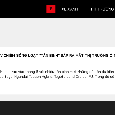
XE XANH
THỊ TRƯỜNG
E
THỊ TRƯỜNG XE
DOANH 
UV CHIẾM SÓNG LOẠT "TÂN BINH" SẮP RA MẮT THỊ TRƯỜNG Ô 
Chính sách
Thương hiệu
Số liệu thị trường
Nhân vật
 Nam bước vào tháng 6 với nhiều tân binh mới. Những cái tên dự kiến 
ortage, Hyundai Tucson Hybrid, Toyota Land Cruiser FJ. Trong đó c
Nhịp sống thị trường
Quản trị
DÒNG XE