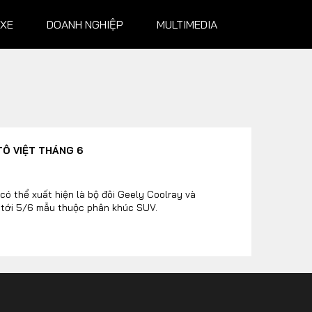
 XE
DOANH NGHIỆP
MULTIMEDIA
NGHIỆP
MULTIMEDIA
TÔ VIỆT THÁNG 6
Infographics
Album ảnh
có thể xuất hiện là bộ đôi Geely Coolray và
ó tới 5/6 mẫu thuộc phân khúc SUV.
Video