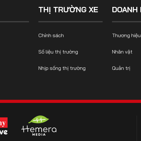
THỊ TRƯỜNG XE
DOANH 
CONTACT US
Chính sách
Thương hiệu
0972271616
ngocvu.vneconomy@gmail.com
Số liệu thị trường
Nhân vật
Nhịp sống thị trường
Quản trị