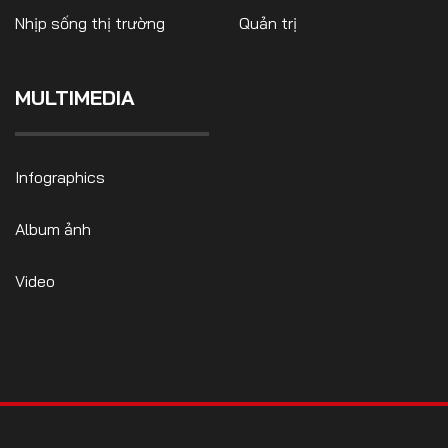
Nhịp sống thị trường
Quản trị
MULTIMEDIA
FOLLOW US
Infographics
Facebook
Youtube
Album ảnh
CONTACT US
Video
0972271616
ngocvu.vneconomy@gmail.com