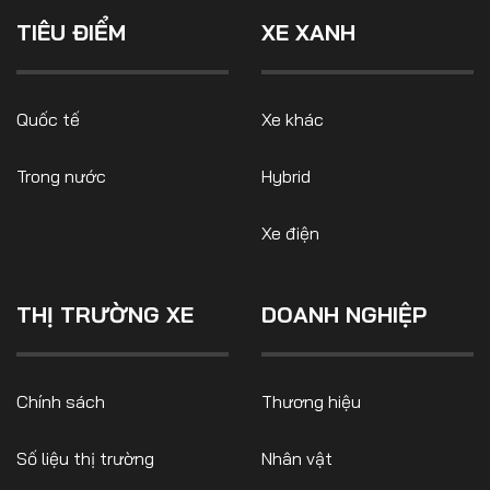
đó có tới 5/6 mẫu thuộc
Số liệu thị trường
Nhân vật
phân khúc SUV.
TIÊU ĐIỂM
XE XANH
Nhịp sống thị trường
Quản trị
MULTIMEDIA
Quốc tế
Xe khác
Trong nước
Hybrid
Infographics
Album ảnh
Xe điện
Video
THỊ TRƯỜNG XE
DOANH NGHIỆP
TRA CỨU XE
HÃNG XE
MODEL
Chính sách
Thương hiệu
Số liệu thị trường
Nhân vật
DÒNG XE