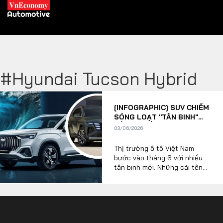
#Hyundai Tucson Hybrid
XE XANH
[INFOGRAPHIC] SUV CHIẾM
Xe khác
Trang chủ
SÓNG LOẠT "TÂN BINH"
SẮP RA MẮT THỊ TRƯỜNG
03/06/2026
Hybrid
Tiêu điểm
Ô TÔ VIỆT THÁNG 6
Thị trường ô tô Việt Nam
Xe điện
bước vào tháng 6 với nhiều
tân binh mới. Những cái tên
THỊ TRƯỜNG XE
dự kiến có thể xuất hiện là bộ
DOANH NGHIỆP
đôi Geely Coolray và
Okavango hay KIA Sportage,
Hyundai Tucson Hybrid,
Chính sách
Thương hiệu
Toyota Land Cruiser FJ. Trong