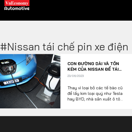
#Nissan tái chế pin xe điện
XE XANH
CON ĐƯỜNG DÀI VÀ TỐN
Xe khác
Trang chủ
KÉM CỦA NISSAN ĐỂ TÁI
SỬ DỤNG PIN XE ĐIỆN
23/06/2023
Hybrid
Tiêu điểm
Thay vì loại bỏ các tế bào cũ
Xe điện
để lấy kim loại quý như Tesla
hay BYD, nhà sản xuất ô tô
THỊ TRƯỜNG XE
Nhật Bản đang nỗ lực tái sử
DOANH NGHIỆP
dụng chúng. Đó là một quá
trình khó khăn, tốn nhiều
công sức.
Chính sách
Thương hiệu