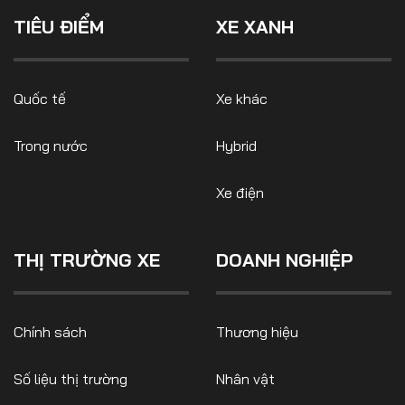
Số liệu thị trường
Nhân vật
TIÊU ĐIỂM
XE XANH
Nhịp sống thị trường
Quản trị
MULTIMEDIA
Quốc tế
Xe khác
Trong nước
Hybrid
Infographics
Album ảnh
Xe điện
Video
THỊ TRƯỜNG XE
DOANH NGHIỆP
TRA CỨU XE
HÃNG XE
MODEL
Chính sách
Thương hiệu
Số liệu thị trường
Nhân vật
DÒNG XE