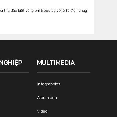
êu thụ đặc biệt và lệ phí trước bạ với ô tô điện chạy
NGHIỆP
MULTIMEDIA
Infographics
Album ảnh
Video