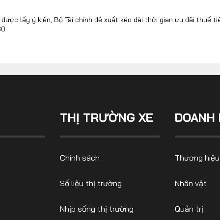
được lấy ý kiến, Bộ Tài chính đề xuất kéo dài thời gian ưu đãi thuế ti
30.
CONTACT US
0972271616
ngocvu.vneconomy@gmail.com
THỊ TRƯỜNG XE
DOANH 
Chính sách
Thương hiệu
Số liệu thị trường
Nhân vật
Nhịp sống thị trường
Quản trị