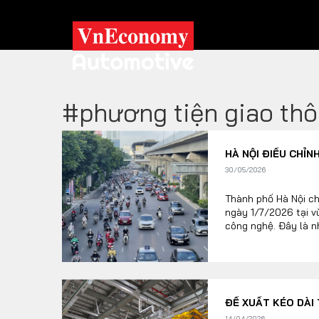
#phương tiện giao th
XE XANH
HÀ NỘI ĐIỀU CHỈN
Xe khác
Trang chủ
30/05/2026
Hybrid
Tiêu điểm
Thành phố Hà Nội ch
ngày 1/7/2026 tại v
Xe điện
công nghệ. Đây là n
TRA CỨU XE
HÃNG XE
MODEL
ĐỀ XUẤT KÉO DÀI 
14/04/2026