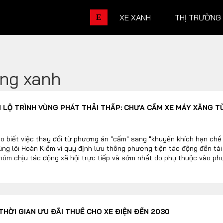
XE XANH
THỊ TRƯỜNG
E
ông xanh
THỊ TRƯỜNG XE
DOANH 
H LỘ TRÌNH VÙNG PHÁT THẢI THẤP: CHƯA CẤM XE MÁY XĂNG T
Chính sách
Thương hiệu
Số liệu thị trường
Nhân vật
o biết việc thay đổi từ phương án "cấm" sang "khuyến khích hạn chế
ùng lõi Hoàn Kiếm vì quy định lưu thông phương tiện tác động đến tài
Nhịp sống thị trường
Quản trị
hóm chịu tác động xã hội trực tiếp và sớm nhất do phụ thuộc vào ph
DÒNG XE
THỜI GIAN ƯU ĐÃI THUẾ CHO XE ĐIỆN ĐẾN 2030