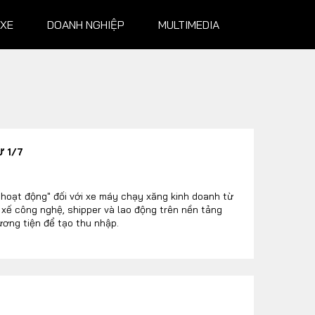
 XE
DOANH NGHIỆP
MULTIMEDIA
NGHIỆP
MULTIMEDIA
Ừ 1/7
Infographics
Album ảnh
 hoạt động" đối với xe máy chạy xăng kinh doanh từ
 xế công nghệ, shipper và lao động trên nền tảng
Video
ương tiện để tạo thu nhập.