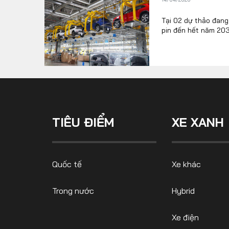
Tại 02 dự thảo đang 
pin đến hết năm 20
FOLLOW US
Facebook
Youtube
TIÊU ĐIỂM
XE XANH
Quốc tế
Xe khác
Trong nước
Hybrid
Xe điện