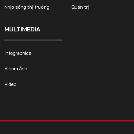
Nhịp sống thị trường
Quản trị
MULTIMEDIA
FOLLOW US
Infographics
Facebook
Youtube
Album ảnh
CONTACT US
Video
0972271616
ngocvu.vneconomy@gmail.com