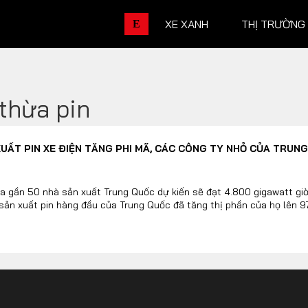
XE XANH
THỊ TRƯỜNG
E
thừa pin
THỊ TRƯỜNG XE
DOANH 
UẤT PIN XE ĐIỆN TĂNG PHI MÃ, CÁC CÔNG TY NHỎ CỦA TRUNG
Chính sách
Thương hiệu
Số liệu thị trường
Nhân vật
a gần 50 nhà sản xuất Trung Quốc dự kiến sẽ đạt 4.800 gigawatt giờ
 sản xuất pin hàng đầu của Trung Quốc đã tăng thị phần của họ lên 
Nhịp sống thị trường
Quản trị
DÒNG XE