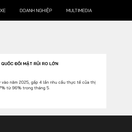
 XE
DOANH NGHIỆP
MULTIMEDIA
NGHIỆP
MULTIMEDIA
 QUỐC ĐỐI MẶT RỦI RO LỚN
Infographics
Album ảnh
 vào năm 2025, gấp 4 lần nhu cầu thực tế của thị
97% từ 96% trong tháng 5.
Video