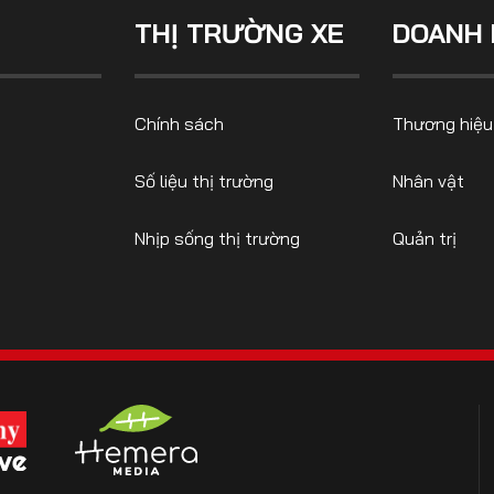
THỊ TRƯỜNG XE
DOANH 
CONTACT US
Chính sách
Thương hiệu
0972271616
ngocvu.vneconomy@gmail.com
Số liệu thị trường
Nhân vật
Nhịp sống thị trường
Quản trị