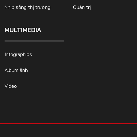
Nhịp sống thị trường
Quản trị
MULTIMEDIA
FOLLOW US
Infographics
Facebook
Youtube
Album ảnh
CONTACT US
Video
0972271616
ngocvu.vneconomy@gmail.com