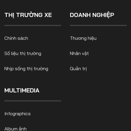
THỊ TRƯỜNG XE
DOANH NGHIỆP
FOLLOW US
Chính sách
Thương hiệu
Số liệu thị trường
Nhân vật
Facebook
Youtube
Nhịp sống thị trường
Quản trị
CONTACT US
0972271616
MULTIMEDIA
ngocvu.vneconomy@gmail.com
Infographics
Album ảnh