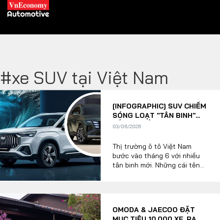
#xe SUV tại Việt Nam
XE XANH
[INFOGRAPHIC] SUV CHIẾM
Xe khác
Trang chủ
SÓNG LOẠT "TÂN BINH"
SẮP RA MẮT THỊ TRƯỜNG
03/06/2026
Hybrid
Tiêu điểm
Ô TÔ VIỆT THÁNG 6
Thị trường ô tô Việt Nam
Xe điện
bước vào tháng 6 với nhiều
tân binh mới. Những cái tên
THỊ TRƯỜNG XE
dự kiến có thể xuất hiện là bộ
DOANH NGHIỆP
đôi Geely Coolray và
Okavango hay KIA Sportage,
Hyundai Tucson Hybrid,
Chính sách
Thương hiệu
OMODA & JAECOO ĐẶT
Toyota Land Cruiser FJ. Trong
MỤC TIÊU 10.000 XE, RA