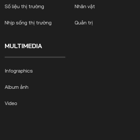
Số liệu thị trường
Nhân vật
Nhịp sống thị trường
Quản trị
FOLLOW US
MULTIMEDIA
Facebook
Youtube
Infographics
CONTACT US
Album ảnh
0972271616
ngocvu.vneconomy@gmail.com
Video