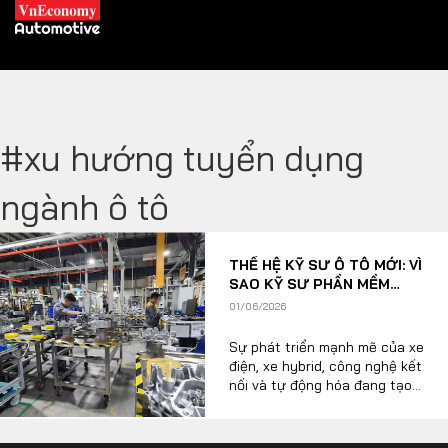
#xu hướng tuyển dụng
XE XANH
ngành ô tô
Xe khác
Trang chủ
THẾ HỆ KỸ SƯ Ô TÔ MỚI: VÌ
Hybrid
Tiêu điểm
SAO KỸ SƯ PHẦN MỀM
ĐANG “VƯỢT MẶT” KỸ SƯ
Xe điện
01/06/2026
CƠ KHÍ?
Sự phát triển mạnh mẽ của xe
THỊ TRƯỜNG XE
DOANH NGHIỆP
điện, xe hybrid, công nghệ kết
nối và tự động hóa đang tạo
ra những thay đổi sâu sắc
trong ngành công nghiệp ô tô
Chính sách
Thương hiệu
toàn cầu. Nếu như trước đây