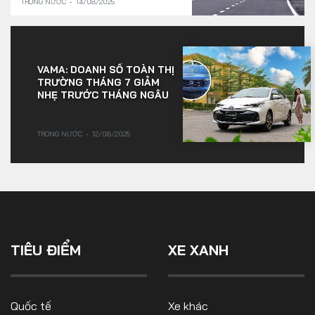
TRONG NƯỚC
14/08/2025
VAMA: DOANH SỐ TOÀN THỊ
TRƯỜNG THÁNG 7 GIẢM
NHẸ TRƯỚC THÁNG NGÂU
TRONG NƯỚC
12/08/2025
TIÊU ĐIỂM
XE XANH
Quốc tế
Xe khác