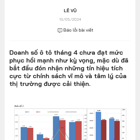
Số liệu thị trường
Nhân vật
LÊ VŨ
Nhịp sống thị trường
Quản trị
10/05/2024
Báo lỗi bài viết
MULTIMEDIA
Doanh số ô tô tháng 4 chưa đạt mức
Infographics
phục hồi mạnh như kỳ vọng, mặc dù đã
Album ảnh
bắt đầu đón nhận những tín hiệu tích
cực từ chính sách vĩ mô và tâm lý của
Video
thị trường được cải thiện.
TRA CỨU XE
HÃNG XE
MODEL
DÒNG XE