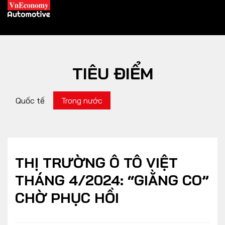
TIÊU ĐIỂM
XE XANH
Quốc tế
Trong nước
Xe khác
Trang chủ
Hybrid
Tiêu điểm
Xe điện
THỊ TRƯỜNG Ô TÔ VIỆT
THÁNG 4/2024: “GIẰNG CO”
THỊ TRƯỜNG XE
DOANH NGHIỆP
CHỜ PHỤC HỒI
Chính sách
Thương hiệu