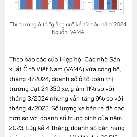
Thị trường ô tô "giằng co" kể từ đầu năm 2024.
FOLLOW US
Nguồn: VAMA.
Theo báo cáo của Hiệp hội Các nhà Sản
Facebook
Youtube
xuất Ô tô Việt Nam (VAMA) vừa công bố,
CONTACT US
tháng 4/2024, doanh số ô tô toàn thị
trường đạt 24.350 xe, giảm 11% so với
0972271616
tháng 3/2024 nhưng vẫn tăng 9% so với
ngocvu.vneconomy@gmail.com
tháng 4/2023. Số lượng xe bán ra đã cao
hơn so với doanh số trung bình của năm
2023. Lũy kế 4 tháng, doanh số bán hàng