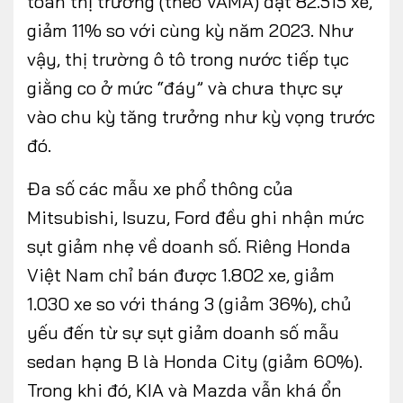
toàn thị trường (theo VAMA) đạt 82.515 xe,
giảm 11% so với cùng kỳ năm 2023. Như
vậy, thị trường ô tô trong nước tiếp tục
giằng co ở mức “đáy” và chưa thực sự
vào chu kỳ tăng trưởng như kỳ vọng trước
đó.
Đa số các mẫu xe phổ thông của
Mitsubishi, Isuzu, Ford đều ghi nhận mức
sụt giảm nhẹ về doanh số. Riêng Honda
Việt Nam chỉ bán được 1.802 xe, giảm
1.030 xe so với tháng 3 (giảm 36%), chủ
yếu đến từ sự sụt giảm doanh số mẫu
sedan hạng B là Honda City (giảm 60%).
Trong khi đó, KIA và Mazda vẫn khá ổn