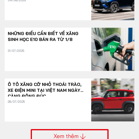
04/08/2025
NHỮNG ĐIỀU CẦN BIẾT VỀ XĂNG
SINH HỌC E10 BÁN RA TỪ 1/8
31/07/2025
Ô TÔ XĂNG CỠ NHỎ THOÁI TRÀO,
XE ĐIỆN MINI TẠI VIỆT NAM NGÀY
CÀNG ĐÔNG ĐÚC
28/07/2025
Xem thêm