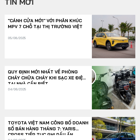
TIN MỚI
"CÁNH CỬA MỚI" VỚI PHÂN KHÚC
MPV 7 CHỖ TẠI THỊ TRƯỜNG VIỆT
05/08/2025
QUY ĐỊNH MỚI NHẤT VỀ PHÒNG
CHÁY CHỮA CHÁY KHI SẠC XE ĐIỆN
TẠI NHÀ CẦN BIẾT
04/08/2025
TOYOTA VIỆT NAM CÔNG BỐ DOANH
SỐ BÁN HÀNG THÁNG 7: YARIS
CROSS TIẾP TỤC GHI DẤU ẤN