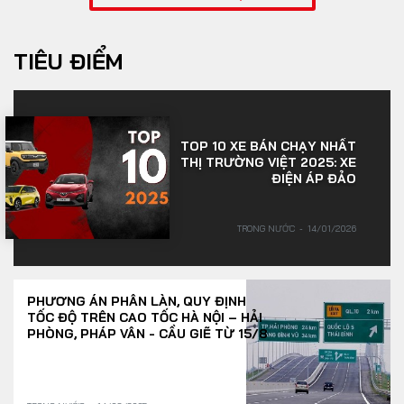
TIÊU ĐIỂM
TOP 10 XE BÁN CHẠY NHẤT
THỊ TRƯỜNG VIỆT 2025: XE
ĐIỆN ÁP ĐẢO
TRONG NƯỚC
14/01/2026
PHƯƠNG ÁN PHÂN LÀN, QUY ĐỊNH
TỐC ĐỘ TRÊN CAO TỐC HÀ NỘI – HẢI
PHÒNG, PHÁP VÂN - CẦU GIẼ TỪ 15/8