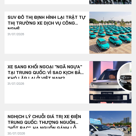
SUV ĐÔ THỊ ĐỊNH HÌNH LẠI TRẬT TỰ
THỊ TRƯỜNG XE DỊCH VỤ CÔNG
NGHỆ
31/07/2026
XE SANG KHỐI NGOẠI "NGÃ NGỰA"
TẠI TRUNG QUỐC: VÌ SAO KỊCH BẢN
KHÓ LẶP LẠI Ở VIỆT NAM?
31/07/2026
NGHỊCH LÝ CHUỖI GIÁ TRỊ XE ĐIỆN
TRUNG QUỐC: THƯỢNG NGUỒN
"HỐT BẠC", HẠ NGUỒN GÁNH LỖ
30/07/2026