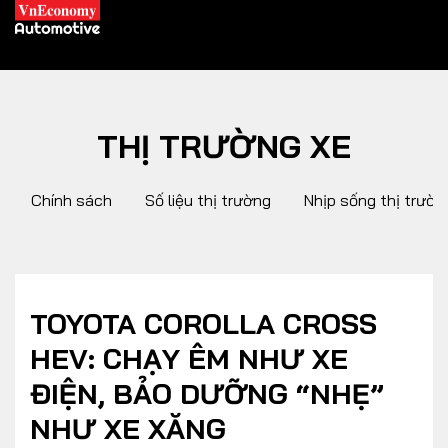
THỊ TRƯỜNG XE
XE XANH
Chính sách
Số liệu thị trường
Nhịp sống thị trườn
Xe khác
Trang chủ
Hybrid
Tiêu điểm
Xe điện
TOYOTA COROLLA CROSS
HEV: CHẠY ÊM NHƯ XE
THỊ TRƯỜNG XE
DOANH NGHIỆP
ĐIỆN, BẢO DƯỠNG “NHẸ”
NHƯ XE XĂNG
Chính sách
Thương hiệu