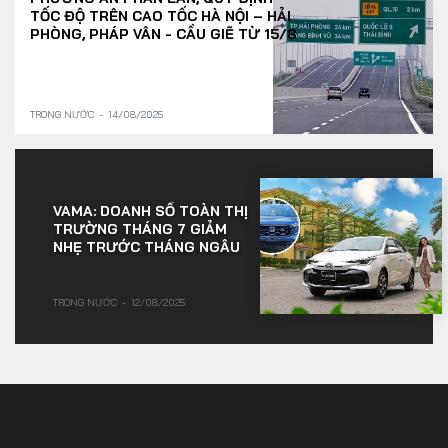
TỐC ĐỘ TRÊN CAO TỐC HÀ NỘI – HẢI
PHÒNG, PHÁP VÂN - CẦU GIẼ TỪ 15/8
TRONG NƯỚC
14/08/2025
VAMA: DOANH SỐ TOÀN THỊ
TRƯỜNG THÁNG 7 GIẢM
NHẸ TRƯỚC THÁNG NGÂU
TRONG NƯỚC
12/08/2025