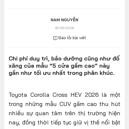
Số liệu thị trường
Nhân vật
Nhịp sống thị trường
Quản trị
NAM NGUYỄN
18/06/2026
MULTIMEDIA
Báo lỗi bài viết
Infographics
Chi phí duy trì, bảo dưỡng cũng như đổ
Album ảnh
xăng của mẫu “5 cửa gầm cao” này
Video
gần như tối ưu nhất trong phân khúc.
TRA CỨU XE
Toyota Corolla Cross HEV 2026 là một
HÃNG XE
MODEL
trong những mẫu CUV gầm cao thu hút
nhiều sự quan tâm trên thị trường hiện
nay, đồng thời tiếp tục giữ vị thế nổi bật
DÒNG XE