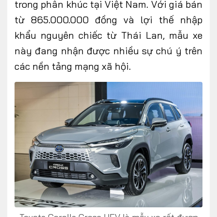
trong phân khúc tại Việt Nam. Với giá bán
từ 865.000.000 đồng và lợi thế nhập
khẩu nguyên chiếc từ Thái Lan, mẫu xe
FOLLOW US
này đang nhận được nhiều sự chú ý trên
các nền tảng mạng xã hội.
Facebook
Youtube
CONTACT US
0972271616
ngocvu.vneconomy@gmail.com