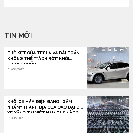
TIN MỚI
THẾ KẸT CỦA TESLA VÀ BÀI TOÁN
KHÔNG THỂ "TÁCH RỜI" KHỎI
TRUNG QUỐC
01/08/2026
KHỐI XE MÁY ĐIỆN ĐANG "GẶM
NHẤM" THÁNH ĐỊA CỦA CÁC ĐẠI GIA
XE XĂNG TẠI VIỆT NAM THẾ NÀO?
01/08/2026