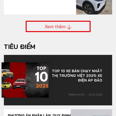
Xem thêm
TIÊU ĐIỂM
TOP 10 XE BÁN CHẠY NHẤT
THỊ TRƯỜNG VIỆT 2025: XE
ĐIỆN ÁP ĐẢO
TRONG NƯỚC
14/01/2026
PHƯƠNG ÁN PHÂN LÀN, QUY ĐỊNH