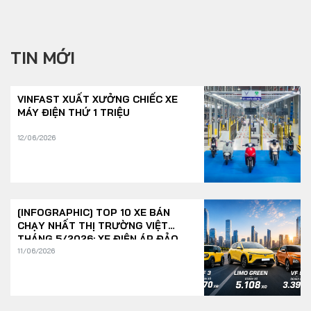
TIN MỚI
VINFAST XUẤT XƯỞNG CHIẾC XE
MÁY ĐIỆN THỨ 1 TRIỆU
12/06/2026
[INFOGRAPHIC] TOP 10 XE BÁN
CHẠY NHẤT THỊ TRƯỜNG VIỆT
THÁNG 5/2026: XE ĐIỆN ÁP ĐẢO
11/06/2026