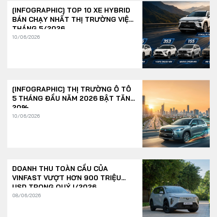
[INFOGRAPHIC] TOP 10 XE HYBRID
BÁN CHẠY NHẤT THỊ TRƯỜNG VIỆT
THÁNG 5/2026
10/06/2026
[INFOGRAPHIC] THỊ TRƯỜNG Ô TÔ
5 THÁNG ĐẦU NĂM 2026 BẬT TĂNG
20%
10/06/2026
DOANH THU TOÀN CẦU CỦA
VINFAST VƯỢT HƠN 900 TRIỆU
USD TRONG QUÝ I/2026
08/06/2026