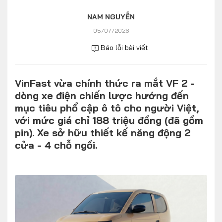
Số liệu thị trường
Nhân vật
NAM NGUYỄN
Nhịp sống thị trường
Quản trị
05/07/2026
Báo lỗi bài viết
MULTIMEDIA
VinFast vừa chính thức ra mắt VF 2 -
Infographics
dòng xe điện chiến lược hướng đến
Album ảnh
mục tiêu phổ cập ô tô cho người Việt,
với mức giá chỉ 188 triệu đồng (đã gồm
Video
pin). Xe sở hữu thiết kế năng động 2
cửa - 4 chỗ ngồi.
TRA CỨU XE
HÃNG XE
MODEL
DÒNG XE