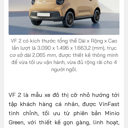
FOLLOW US
VF 2 có kích thước tổng thể Dài x Rộng x Cao
lần lượt là 3.090 x 1.496 x 1.663,2 (mm), trục
cơ sở dài 2.065 mm, được thiết kế thông minh
Facebook
Youtube
để vừa tối ưu vận hành, vừa đủ rộng rãi cho 4
người ngồi.
CONTACT US
0972271616
ngocvu.vneconomy@gmail.com
VF 2 là mẫu xe đô thị cỡ nhỏ hướng tới
tập khách hàng cá nhân, được VinFast
tinh chỉnh, tối ưu từ phiên bản Minio
Green, với thiết kế gọn gàng, linh hoạt,