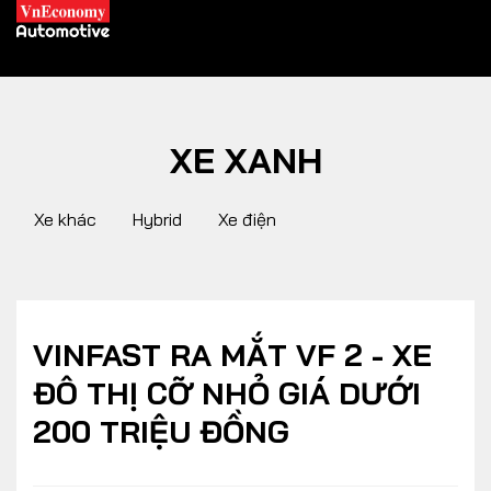
XE XANH
XE XANH
Xe khác
Hybrid
Xe điện
Xe khác
Trang chủ
Hybrid
Tiêu điểm
Xe điện
VINFAST RA MẮT VF 2 - XE
ĐÔ THỊ CỠ NHỎ GIÁ DƯỚI
THỊ TRƯỜNG XE
DOANH NGHIỆP
200 TRIỆU ĐỒNG
Chính sách
Thương hiệu