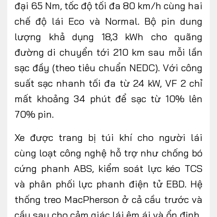
đại 65 Nm, tốc độ tối đa 80 km/h cùng hai
chế độ lái Eco và Normal. Bộ pin dung
lượng khả dụng 18,3 kWh cho quãng
đường di chuyển tới 210 km sau mỗi lần
sạc đầy (theo tiêu chuẩn NEDC)
. V
ới công
suất sạc nhanh tối đa từ 24 kW, VF 2 chỉ
mất khoảng 34 phút để sạc từ 10% lên
70% pin.
Xe được
trang bị
túi khí cho người lái
cùng loạt công nghệ hỗ trợ như chống bó
cứng phanh ABS, kiểm soát lực kéo TCS
và phân phối lực phanh điện tử EBD. Hệ
thống treo MacPherson ở cả cầu trước và
cầu sau cho cảm giác lái êm ái và ổn định.