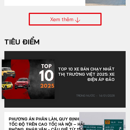
Xem thêm
TIÊU ĐIỂM
TOP 10 XE BÁN CHẠY NHẤT
THỊ TRƯỜNG VIỆT 2025: XE
ĐIỆN ÁP ĐẢO
TRONG NƯỚC
14/01/2026
PHƯƠNG ÁN PHÂN LÀN, QUY ĐỊNH
TỐC ĐỘ TRÊN CAO TỐC HÀ NỘI – HẢI
PHÒNG, PHÁP VÂN - CẦU GIẼ TỪ 15/8