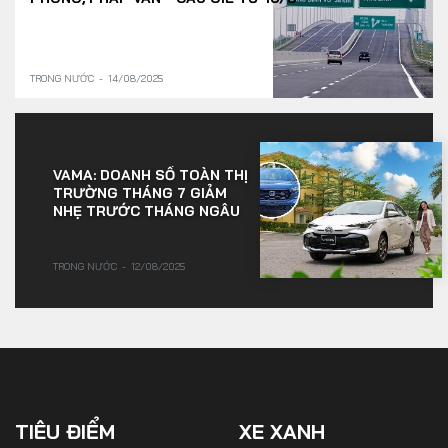
TRONG NƯỚC
14/08/2025
VAMA: DOANH SỐ TOÀN THỊ
TRƯỜNG THÁNG 7 GIẢM
NHẸ TRƯỚC THÁNG NGÂU
TRONG NƯỚC
12/08/2025
TIÊU ĐIỂM
XE XANH