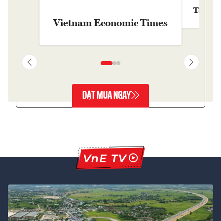
Tạp chí
Vietnam Economic Times
ĐẶT MUA NGAY