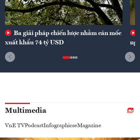
Ba giải pháp chiến lược nhằm cán mốc
xuất khẩu 74 tỷ USD
ngu
Multimedia
VnE TV
Podcast
Infographics
eMagazine