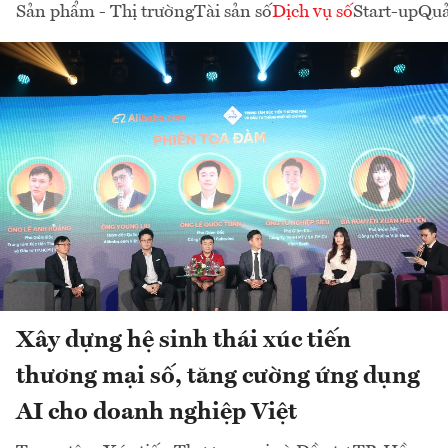
Sản phẩm - Thị trường
Tài sản số
Dịch vụ số
Start-up
Quả
Xây dựng hệ sinh thái xúc tiến
thương mại số, tăng cường ứng dụng
AI cho doanh nghiệp Việt