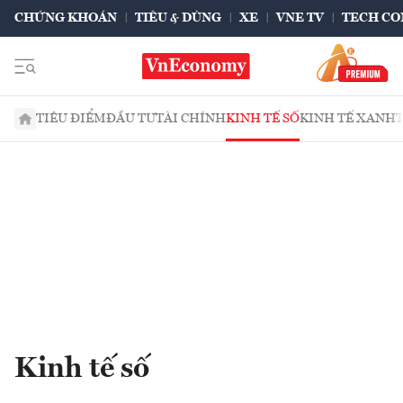
CHỨNG KHOÁN
TIÊU & DÙNG
XE
VNE TV
TECH CO
TIÊU ĐIỂM
ĐẦU TƯ
TÀI CHÍNH
KINH TẾ SỐ
KINH TẾ XANH
Kinh tế số