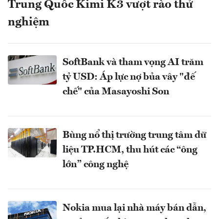
Trung Quốc Kimi K3 vượt rào thử
nghiệm
SoftBank và tham vọng AI trăm
tỷ USD: Áp lực nợ bủa vây "đế
chế" của Masayoshi Son
Bùng nổ thị trường trung tâm dữ
liệu TP.HCM, thu hút các “ông
lớn” công nghệ
Nokia mua lại nhà máy bán dẫn,