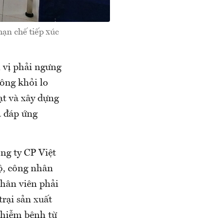
ạn chế tiếp xúc
 vị phải ngưng
ông khỏi lo
ạt và xây dựng
a đáp ứng
ng ty CP Việt
ộ, công nhân
nhân viên phải
trại sản xuất
nhiễm bệnh từ