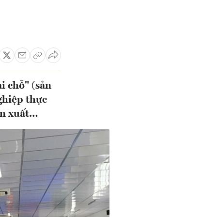
i chỗ" (sản
nghiệp thực
ản xuất…