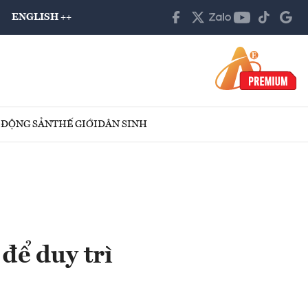
ENGLISH ++
 ĐỘNG SẢN
THẾ GIỚI
DÂN SINH
để duy trì