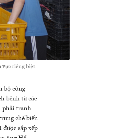
vực riêng biệt
án bộ công
ch bệnh từ các
m phải tranh
trung chế biến
M được sắp xếp