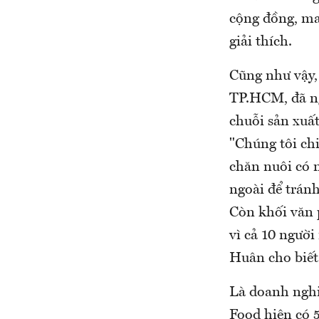
cộng đồng, ma
giải thích.
Cũng như vậy,
TP.HCM, đã ng
chuỗi sản xuất
"Chúng tôi chi
chăn nuôi có n
ngoài để trán
Còn khối văn 
vì cả 10 ngườ
Huân cho biết
Là doanh nghi
Food hiện có 