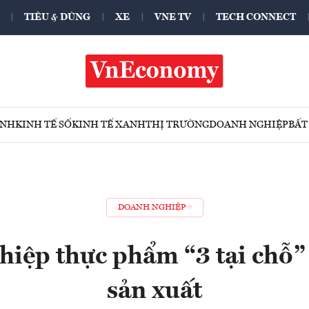
TIÊU & DÙNG
XE
VNE TV
TECH CONNECT
ÍNH
KINH TẾ SỐ
KINH TẾ XANH
THỊ TRƯỜNG
DOANH NGHIỆP
BẤT
DOANH NGHIỆP
iệp thực phẩm “3 tại chỗ” 
sản xuất