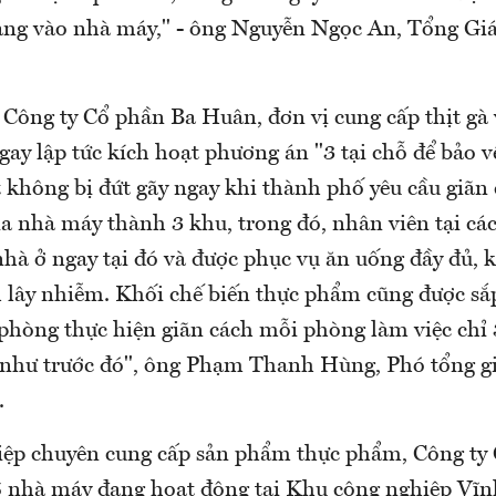
ng vào nhà máy," - ông Nguyễn Ngọc An, Tổng Gi
 Công ty Cổ phần Ba Huân, đơn vị cung cấp thịt gà 
ay lập tức kích hoạt phương án "3 tại chỗ để bảo v
 không bị đứt gãy ngay khi thành phố yêu cầu giãn 
a nhà máy thành 3 khu, trong đó, nhân viên tại các
hà ở ngay tại đó và được phục vụ ăn uống đầy đủ, 
h lây nhiễm. Khối chế biến thực phẩm cũng được sắp
phòng thực hiện giãn cách mỗi phòng làm việc chỉ 
i như trước đó", ông Phạm Thanh Hùng, Phó tổng g
.
ệp chuyên cung cấp sản phẩm thực phẩm, Công ty
5 nhà máy đang hoạt động tại Khu công nghiệp Vĩn