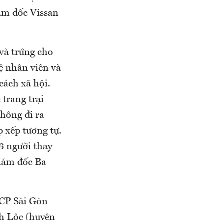
ám đốc Vissan
và trứng cho
ệ nhân viên và
cách xã hội.
 trang trại
không đi ra
 xếp tương tự.
3 người thay
iám đốc Ba
 CP Sài Gòn
h Lộc (huyện