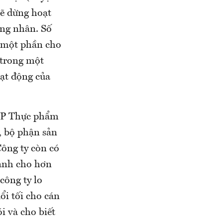
sẽ dừng hoạt
ông nhân. Số
; một phần cho
 trong một
oạt động của
 CP Thực phẩm
, bộ phận sản
Công ty còn có
dành cho hơn
công ty lo
ổi tối cho cán
i và cho biết