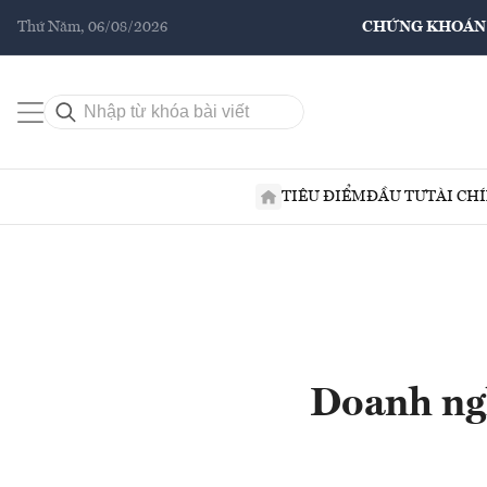
Thứ Năm, 06/08/2026
CHỨNG KHOÁN
TIÊU ĐIỂM
ĐẦU TƯ
TÀI CH
Doanh ngh