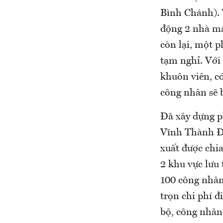
Bình Chánh). 
động 2 nhà má
còn lại, một p
tạm nghỉ. Với
khuôn viên, c
công nhân sẽ 
Đã xây dựng p
Vĩnh Thành Đạ
xuất được chia
2 khu vực lưu
100 công nhân 
trọn chi phí đ
bộ, công nhân