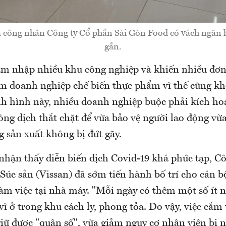
a công nhân Công ty Cổ phần Sài Gòn Food có vách ngăn h
gần.
âm nhập nhiều khu công nghiệp và khiến nhiều đơn
m doanh nghiệp chế biến thực phẩm vì thế cũng kh
ình hình này, nhiều doanh nghiệp buộc phải kích ho
ng dịch thắt chặt để vừa bảo vệ người lao động vừ
 sản xuất không bị đứt gãy.
nhận thấy diễn biến dịch Covid-19 khá phức tạp, Cô
úc sản (Vissan) đã sớm tiến hành bố trí cho cán b
làm việc tại nhà máy. "Mỗi ngày có thêm một số ít 
vì ở trong khu cách ly, phong tỏa. Do vậy, việc cắm 
iữ được "quân số", vừa giảm nguy cơ nhân viên bị 