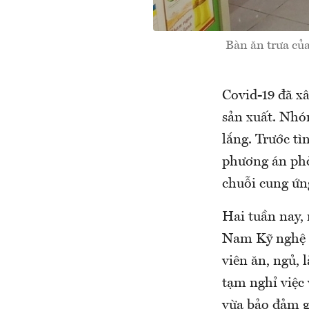
Bàn ăn trưa củ
Covid-19 đã x
sản xuất. Nhó
lắng. Trước t
phương án phò
chuỗi cung ứng
Hai tuần nay, 
Nam Kỹ nghệ S
viên ăn, ngủ, 
tạm nghỉ việc 
vừa bảo đảm g