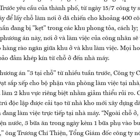
Trước yêu cầu của thành phố, từ ngày 15/7 công ty 
y để lấy chỗ làm nơi ở dã chiến cho khoảng 400 c
hần đang bị "kẹt" trong các khu phong tỏa, cách ly
 phương án này, nơi ở và làm việc của công nhân sẽ
ó hàng rào ngăn giữa khu ở và khu làm việc. Mọi h
bảo đảm khép kín từ chỗ ở đến nhà máy.
hương án "3 tại chỗ" từ nhiều tuần trước, Công ty
t sắp xếp cho bộ phận văn phòng làm việc tại nhà
 làm 2 khu vực riêng biệt nhằm giảm thiểu rủi ro. 
 trú độc lập được cải tạo từ nhà kho mới xây dựng 
đang làm việc trực tiếp tại nhà máy. “Ngoài chỗ ở, 
iện nước, 3 bữa ăn trong ngày kèm 1 bữa phụ vào bu
," ông Trương Chí Thiện, Tổng Giám đốc công ty nó