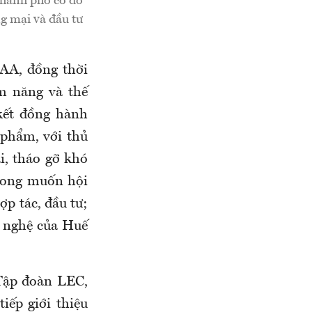
thành phố cố đô
ng mại và đầu tư
AA, đồng thời
ềm năng và thế
ết đồng hành
 phẩm, với thủ
i, tháo gỡ khó
 mong muốn hội
ợp tác, đầu tư;
ỹ nghệ của Huế
Tập đoàn LEC,
ếp giới thiệu