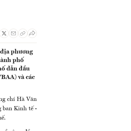
 địa phương
thành phố
hố dẫn đầu
VBAA) và các
ồng chí Hà Văn
ban Kinh tế -
ế.