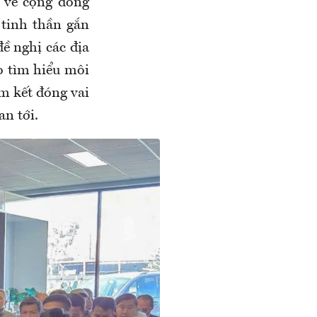
u về cộng đồng
 tinh thần gắn
ề nghị các địa
o tìm hiểu môi
am kết đóng vai
an tới.