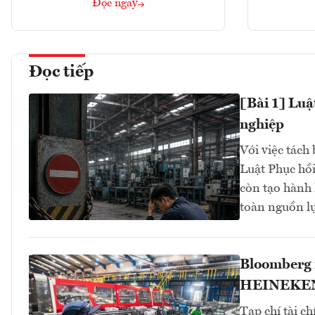
Đọc ngay
Đọc tiếp
[Bài 1] Luậ
nghiệp
Với việc tách 
Luật Phục hồi
còn tạo hành 
toàn nguồn l
Bloomberg n
HEINEKEN 
Tạp chí tài c