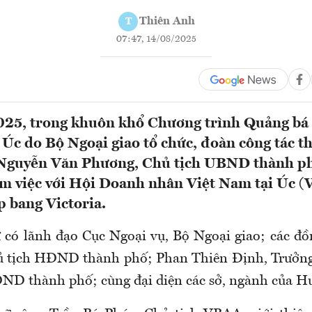
Thiên Anh
T
07:47, 14/08/2025
025, trong khuôn khổ Chương trình Quảng bá
 Úc do Bộ Ngoại giao tổ chức, đoàn công tác 
Nguyễn Văn Phương, Chủ tịch UBND thành p
àm việc với Hội Doanh nhân Việt Nam tại Úc (
 bang Victoria.
có lãnh đạo Cục Ngoại vụ, Bộ Ngoại giao; các đ
ủ tịch HĐND thành phố; Phan Thiên Định, Trưởng 
D thành phố; cùng đại diện các sở, ngành của Hu