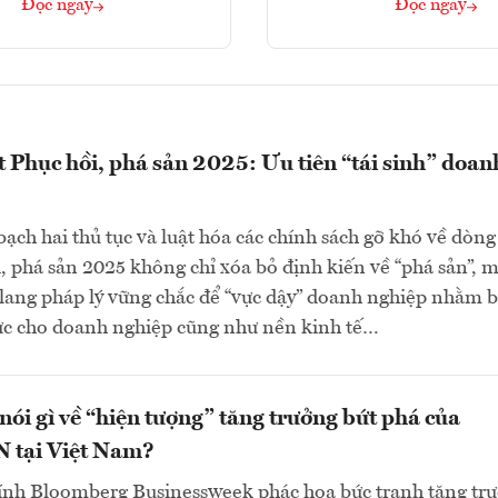
Đọc ngay
Đọc ngay
t Phục hồi, phá sản 2025: Ưu tiên “tái sinh” doan
bạch hai thủ tục và luật hóa các chính sách gỡ khó về dòng 
, phá sản 2025 không chỉ xóa bỏ định kiến về “phá sản”, 
lang pháp lý vững chắc để “vực dậy” doanh nghiệp nhằm 
ực cho doanh nghiệp cũng như nền kinh tế…
ói gì về “hiện tượng” tăng trưởng bứt phá của
tại Việt Nam?
hính Bloomberg Businessweek phác họa bức tranh tăng tr