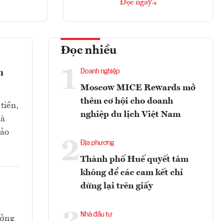
Đọc ngay
Đọc nhiều
1
h
Doanh nghiệp
Moscow MICE Rewards mở
thêm cơ hội cho doanh
tiền,
nghiệp du lịch Việt Nam
mà
bảo
2
Địa phương
Thành phố Huế quyết tâm
không để các cam kết chỉ
dừng lại trên giấy
Nhà đầu tư
ưởng