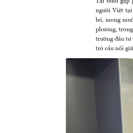
Tại buổi gặp 
người Việt tạ
bó, mong muốn
phương, trong
trường đầu tư 
trò cầu nối gi