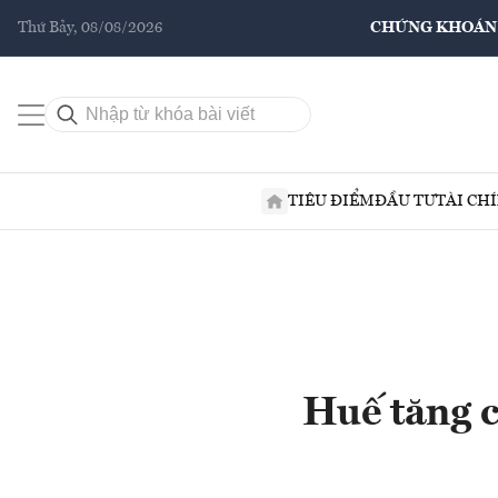
Thứ Bảy, 08/08/2026
CHỨNG KHOÁN
TIÊU ĐIỂM
ĐẦU TƯ
TÀI CH
Huế tăng c