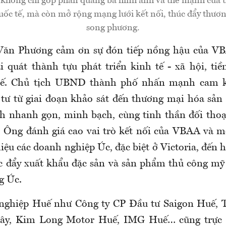
không chỉ góp phần quảng bá hình ảnh và thế mạnh của 
quốc tế, mà còn mở rộng mạng lưới kết nối, thúc đẩy thươ
song phương.
ăn Phương cảm ơn sự đón tiếp nồng hậu của VB
ái quát thành tựu phát triển kinh tế - xã hội, ti
ế. Chủ tịch UBND thành phố nhấn mạnh cam k
tư từ giai đoạn khảo sát đến thương mại hóa sản
h nhanh gọn, minh bạch, cùng tinh thần đối thoạ
. Ông đánh giá cao vai trò kết nối của VBAA và
thiệu các doanh nghiệp Úc, đặc biệt ở Victoria, đến h
c đẩy xuất khẩu đặc sản và sản phẩm thủ công m
g Úc.
nghiệp Huế như Công ty CP Đầu tư Saigon Huế, 
y, Kim Long Motor Huế, IMG Huế… cũng trực ti