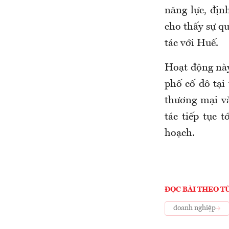
năng lực, địn
cho thấy sự q
tác với Huế.
Hoạt động nà
phố cố đô tại
thương mại và
tác tiếp tục 
hoạch.
ĐỌC BÀI THEO T
doanh nghiệp