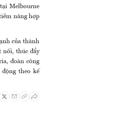
 tại Melbourne
 tiềm năng hợp
ạnh của thành
 nối, thúc đẩy
ria, đoàn công
t động theo kế