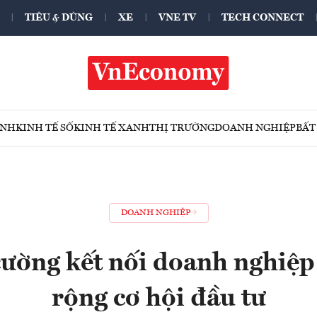
TIÊU & DÙNG
XE
VNE TV
TECH CONNECT
ÍNH
KINH TẾ SỐ
KINH TẾ XANH
THỊ TRƯỜNG
DOANH NGHIỆP
BẤT
DOANH NGHIỆP
ường kết nối doanh nghiệp
rộng cơ hội đầu tư