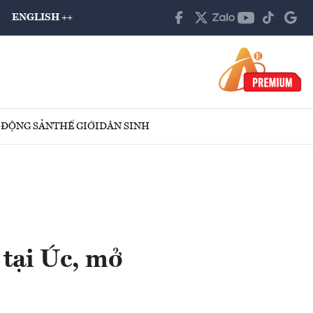
ENGLISH ++
 ĐỘNG SẢN
THẾ GIỚI
DÂN SINH
 tại Úc, mở